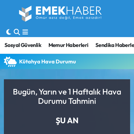
Sosyal Güvenlik
Hava Durumu
Sendika
Trafik Durumu
Sosyal Güvenlik
Memur Haberleri
Sendika Haberle
SORU-CEVAP
Süper Lig Puan Durumu ve Fikstür
Kütahya Hava Durumu
Gündem
Tüm Manşetler
Memur
Son Dakika Haberleri
Bugün, Yarın ve 1 Haftalık Hava
Durumu Tahmini
Emekli
Haber Arşivi
İşveren
ŞU AN
İş Fırsatları