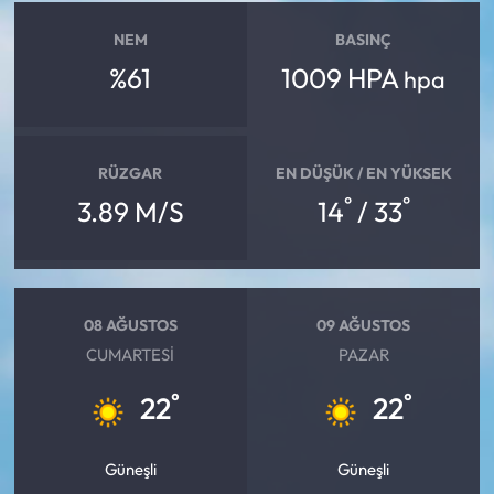
NEM
BASINÇ
%61
1009 HPA
hpa
RÜZGAR
EN DÜŞÜK / EN YÜKSEK
°
°
3.89 M/S
14
/ 33
08 AĞUSTOS
09 AĞUSTOS
CUMARTESI
PAZAR
°
°
22
22
Güneşli
Güneşli