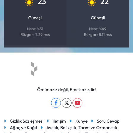
23
22
Güneşli
Güneşli
Nem: %51
Nem: %49
Rüzgar: 7.39 m/s
Rüzgar: 8.11 m/s
Ömür aziz değil, Emek azizdir!
Gizlilik Sözleşmesi
İletişim
Künye
Soru Cevap
Ağaç ve Kağıt
Avcılık, Balıkçılık, Tarım ve Ormancılık