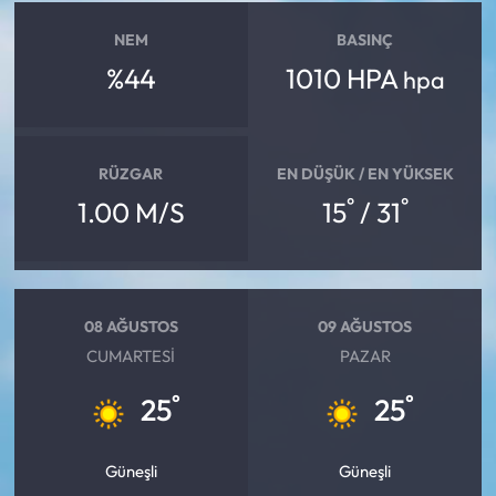
NEM
BASINÇ
%44
1010 HPA
hpa
RÜZGAR
EN DÜŞÜK / EN YÜKSEK
°
°
1.00 M/S
15
/ 31
08 AĞUSTOS
09 AĞUSTOS
CUMARTESI
PAZAR
°
°
25
25
Güneşli
Güneşli