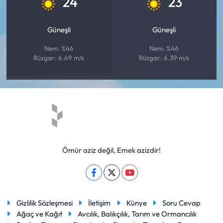
24
23
Güneşli
Güneşli
Nem: %46
Nem: %46
Rüzgar: 6.69 m/s
Rüzgar: 6.39 m/s
Ömür aziz değil, Emek azizdir!
Gizlilik Sözleşmesi
İletişim
Künye
Soru Cevap
Ağaç ve Kağıt
Avcılık, Balıkçılık, Tarım ve Ormancılık