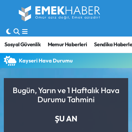
Sosyal Güvenlik
Hava Durumu
Sendika
Trafik Durumu
Sosyal Güvenlik
Memur Haberleri
Sendika Haberle
SORU-CEVAP
Süper Lig Puan Durumu ve Fikstür
Kayseri Hava Durumu
Gündem
Tüm Manşetler
Memur
Son Dakika Haberleri
Bugün, Yarın ve 1 Haftalık Hava
Durumu Tahmini
Emekli
Haber Arşivi
İşveren
ŞU AN
İş Fırsatları