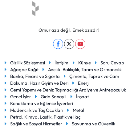
Ömür aziz değil, Emek azizdir!
Gizlilik Sözleşmesi
İletişim
Künye
Soru Cevap
Ağaç ve Kağıt
Avcılık, Balıkçılık, Tarım ve Ormancılık
Banka, Finans ve Sigorta
Çimento, Toprak ve Cam
Dokuma, Hazır Giyim ve Deri
Enerji
Gemi Yapımı ve Deniz Taşımacılığı Ardiye ve Antrepoculuk
Genel İşler
Gıda Sanayii
İnşaat
Konaklama ve Eğlence İşyerleri
Madencilik ve Taş Ocakları
Metal
Petrol, Kimya, Lastik, Plastik ve İlaç
Sağlık ve Sosyal Hizmetler
Savunma ve Güvenlik