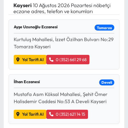
Kayseri
10 Ağustos 2026 Pazartesi nöbetçi
Yargı Kararları
eczane adres, telefon ve konumları
Araştırma-Rapor
Ayşe Uzunoğlu Eczanesi
Tomarza
Kurtuluş Mahallesi, İzzet Özilhan Bulvarı No:29
Tomarza Kayseri
Yol Tarifi Al
0 (352) 661 29 68
İlhan Eczanesi
Develi
Mustafa Asım Köksal Mahallesi, Şehit Ömer
Halisdemir Caddesi No:53 A Develi Kayseri
Yol Tarifi Al
0 (352) 621 14 15