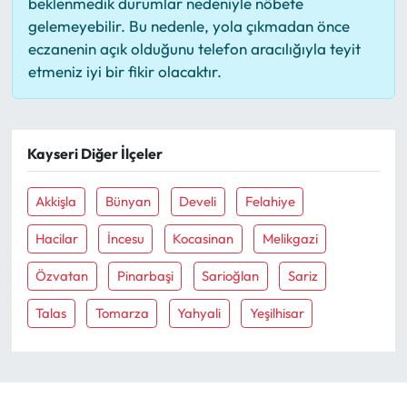
beklenmedik durumlar nedeniyle nöbete
gelemeyebilir. Bu nedenle, yola çıkmadan önce
eczanenin açık olduğunu telefon aracılığıyla teyit
etmeniz iyi bir fikir olacaktır.
Kayseri Diğer İlçeler
Akkişla
Bünyan
Develi
Felahiye
Hacilar
İncesu
Kocasinan
Melikgazi
Özvatan
Pinarbaşi
Sarioğlan
Sariz
Talas
Tomarza
Yahyali
Yeşilhisar