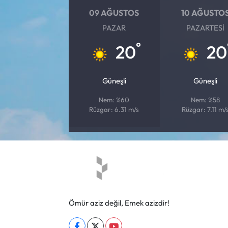
09 AĞUSTOS
10 AĞUSTO
PAZAR
PAZARTESI
°
20
20
Güneşli
Güneşli
Nem: %60
Nem: %58
Rüzgar: 6.31 m/s
Rüzgar: 7.11 m/
Ömür aziz değil, Emek azizdir!