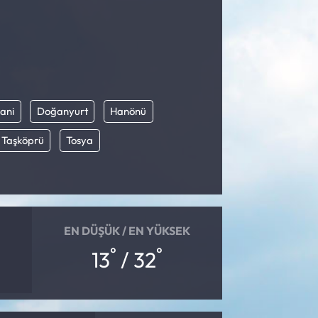
ani
Doğanyurt
Hanönü
Taşköprü
Tosya
EN DÜŞÜK / EN YÜKSEK
°
°
13
/ 32