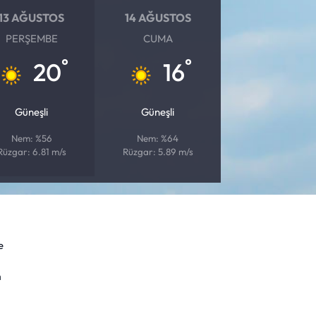
13 AĞUSTOS
14 AĞUSTOS
PERŞEMBE
CUMA
°
°
20
16
Güneşli
Güneşli
Nem: %56
Nem: %64
Rüzgar: 6.81 m/s
Rüzgar: 5.89 m/s
e
m