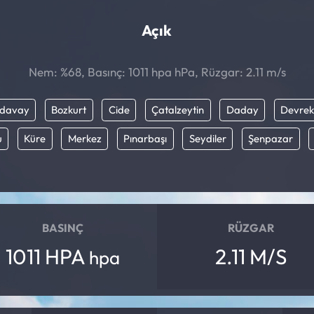
Açık
Nem: %68, Basınç: 1011 hpa hPa, Rüzgar: 2.11 m/s
davay
Bozkurt
Cide
Çatalzeytin
Daday
Devrek
u
Küre
Merkez
Pınarbaşı
Seydiler
Şenpazar
BASINÇ
RÜZGAR
1011 HPA
2.11 M/S
hpa