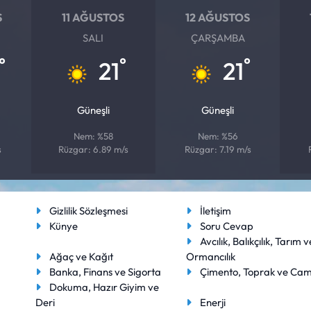
S
11 AĞUSTOS
12 AĞUSTOS
SALI
ÇARŞAMBA
°
°
°
21
21
Güneşli
Güneşli
Nem: %58
Nem: %56
s
Rüzgar: 6.89 m/s
Rüzgar: 7.19 m/s
Gizlilik Sözleşmesi
İletişim
Künye
Soru Cevap
Avcılık, Balıkçılık, Tarım v
Ağaç ve Kağıt
Ormancılık
Banka, Finans ve Sigorta
Çimento, Toprak ve Ca
Dokuma, Hazır Giyim ve
Deri
Enerji