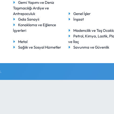
Gemi Yapımı ve Deniz
Taşımacılığı Ardiye ve
Antrepoculuk
Genel İşler
Gıda Sanayii
İnşaat
Konaklama ve Eğlence
İşyerleri
Madencilik ve Taş Ocakla
Petrol, Kimya, Lastik, Pla
Metal
ve İlaç
Sağlık ve Sosyal Hizmetler
Savunma ve Güvenlik
.