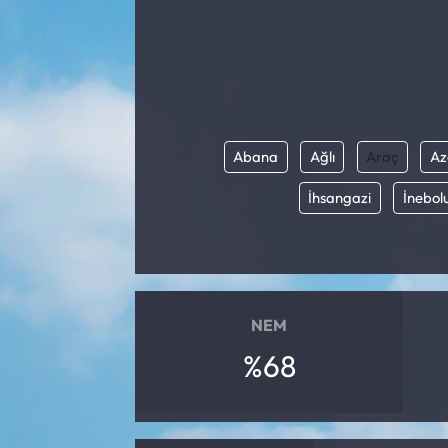
Yargı Kararları
Araştırma-Rapor
Abana
Ağlı
Araç
Az
İhsangazi
İnebol
NEM
%68