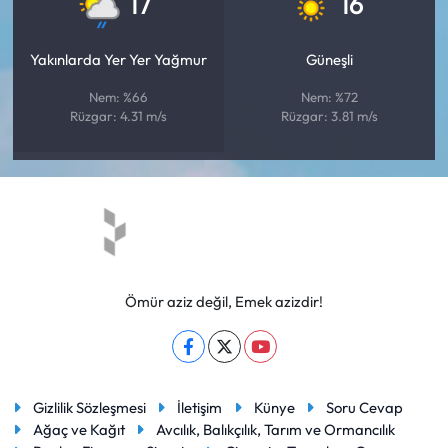
17
16
Yakınlarda Yer Yer Yağmur
Güneşli
Nem: %66
Nem: %72
Rüzgar: 4.31 m/s
Rüzgar: 3.81 m/s
Ömür aziz değil, Emek azizdir!
Gizlilik Sözleşmesi
İletişim
Künye
Soru Cevap
Ağaç ve Kağıt
Avcılık, Balıkçılık, Tarım ve Ormancılık