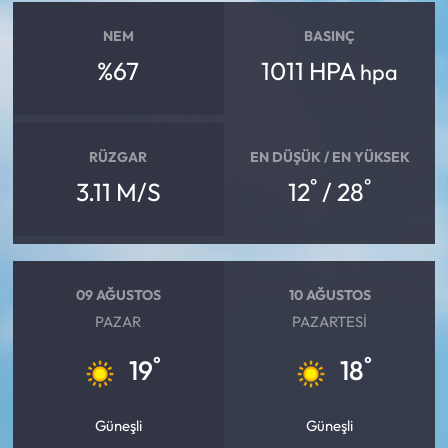
NEM
BASINÇ
%67
1011 HPA
hpa
RÜZGAR
EN DÜŞÜK / EN YÜKSEK
°
°
3.11 M/S
12
/ 28
09 AĞUSTOS
10 AĞUSTOS
PAZAR
PAZARTESI
°
°
19
18
Güneşli
Güneşli