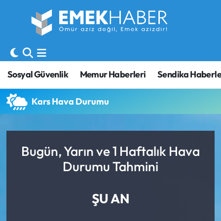
Sosyal Güvenlik
Hava Durumu
Sendika
Trafik Durumu
Sosyal Güvenlik
Memur Haberleri
Sendika Haberle
SORU-CEVAP
Süper Lig Puan Durumu ve Fikstür
Kars Hava Durumu
Gündem
Tüm Manşetler
Memur
Son Dakika Haberleri
Bugün, Yarın ve 1 Haftalık Hava
Durumu Tahmini
Emekli
Haber Arşivi
İşveren
ŞU AN
İş Fırsatları