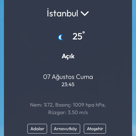
İstanbul
Yargı Kararları
Araştırma-Rapor
°
25
Açık
07 Ağustos Cuma
23:45
Nem: %72, Basınç: 1009 hpa hPa,
Rüzgar: 3.50 m/s
Adalar
Arnavutköy
Ataşehir