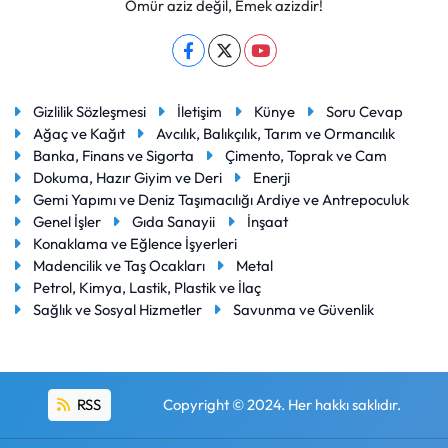
Ömür aziz değil, Emek azizdir!
Gizlilik Sözleşmesi
İletişim
Künye
Soru Cevap
Ağaç ve Kağıt
Avcılık, Balıkçılık, Tarım ve Ormancılık
Banka, Finans ve Sigorta
Çimento, Toprak ve Cam
Dokuma, Hazır Giyim ve Deri
Enerji
Gemi Yapımı ve Deniz Taşımacılığı Ardiye ve Antrepoculuk
Genel İşler
Gıda Sanayii
İnşaat
Konaklama ve Eğlence İşyerleri
Madencilik ve Taş Ocakları
Metal
Petrol, Kimya, Lastik, Plastik ve İlaç
Sağlık ve Sosyal Hizmetler
Savunma ve Güvenlik
RSS
Copyright © 2024. Her hakkı saklıdır.