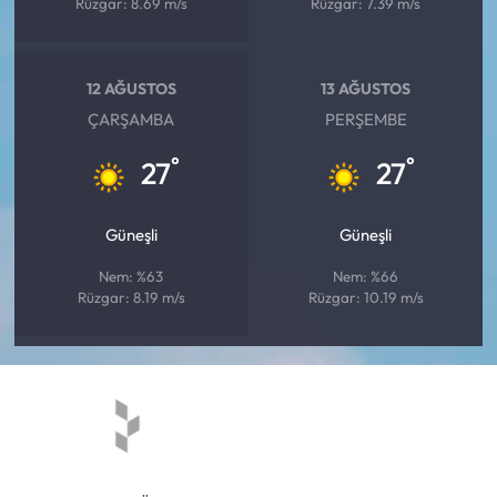
Rüzgar: 8.69 m/s
Rüzgar: 7.39 m/s
12 AĞUSTOS
13 AĞUSTOS
ÇARŞAMBA
PERŞEMBE
°
°
27
27
Güneşli
Güneşli
Nem: %63
Nem: %66
Rüzgar: 8.19 m/s
Rüzgar: 10.19 m/s