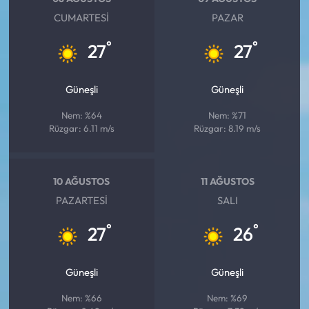
CUMARTESI
PAZAR
°
°
27
27
Güneşli
Güneşli
Nem: %64
Nem: %71
Rüzgar: 6.11 m/s
Rüzgar: 8.19 m/s
10 AĞUSTOS
11 AĞUSTOS
PAZARTESI
SALI
°
°
27
26
Güneşli
Güneşli
Nem: %66
Nem: %69