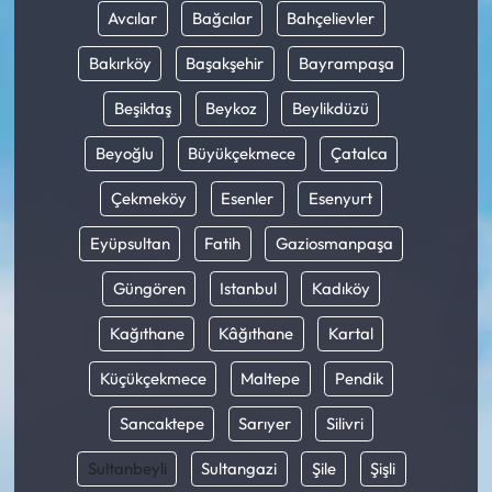
Avcılar
Bağcılar
Bahçelievler
Bakırköy
Başakşehir
Bayrampaşa
Beşiktaş
Beykoz
Beylikdüzü
Beyoğlu
Büyükçekmece
Çatalca
Çekmeköy
Esenler
Esenyurt
Eyüpsultan
Fatih
Gaziosmanpaşa
Güngören
Istanbul
Kadıköy
Kağıthane
Kâğıthane
Kartal
Küçükçekmece
Maltepe
Pendik
Sancaktepe
Sarıyer
Silivri
Sultanbeyli
Sultangazi
Şile
Şişli