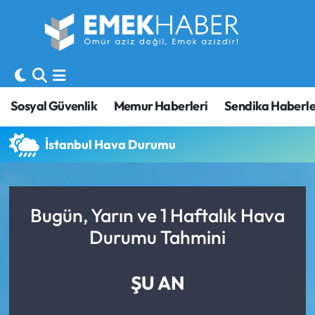
Sosyal Güvenlik
Hava Durumu
Sendika
Trafik Durumu
Sosyal Güvenlik
Memur Haberleri
Sendika Haberle
SORU-CEVAP
Süper Lig Puan Durumu ve Fikstür
İstanbul Hava Durumu
Gündem
Tüm Manşetler
Memur
Son Dakika Haberleri
Bugün, Yarın ve 1 Haftalık Hava
Durumu Tahmini
Emekli
Haber Arşivi
İşveren
ŞU AN
İş Fırsatları