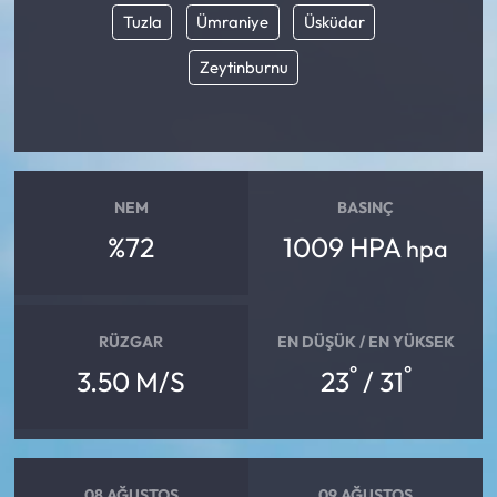
Tuzla
Ümraniye
Üsküdar
Zeytinburnu
NEM
BASINÇ
%72
1009 HPA
hpa
RÜZGAR
EN DÜŞÜK / EN YÜKSEK
°
°
3.50 M/S
23
/ 31
08 AĞUSTOS
09 AĞUSTOS