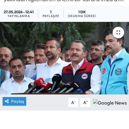
Yargı Kararları
27.05.2026 - 12:41
1
1 DK
YAYINLANMA
PAYLAŞIM
OKUNMA SÜRESI
Araştırma-Rapor
Paylaş
-
+
A
A