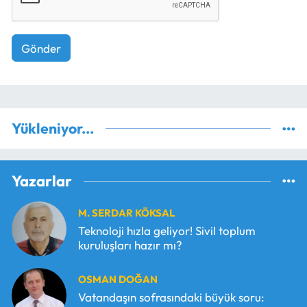
Gönder
Yükleniyor...
Yazarlar
M. SERDAR KÖKSAL
Teknoloji hızla geliyor! Sivil toplum
kuruluşları hazır mı?
OSMAN DOĞAN
Vatandaşın sofrasındaki büyük soru: