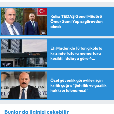
Kulis: TEDAŞ Genel Müdürü
Ömer Sami Yapıcı görevden
alındı
Eti Maden'de 18 ton çikolata
krizinde fatura memurlara
kesildi! İddiaya göre 4
personele maaş kesme cezası
verildi
Özel güvenlik görevlileri için
kritik çağrı: "Şehitlik ve gazilik
hakkı ertelenemez!"
Bunlar da ilginizi çekebilir