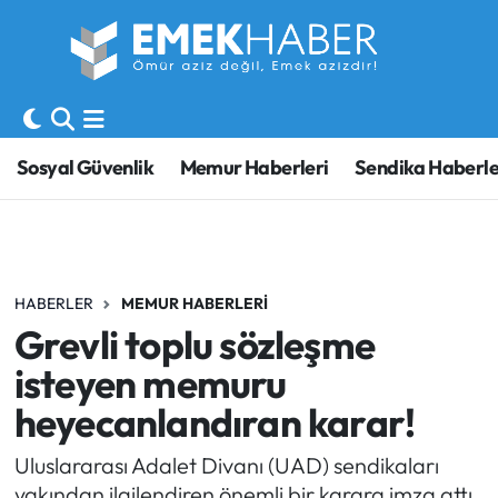
Sosyal Güvenlik
Hava Durumu
Sendika
Trafik Durumu
Sosyal Güvenlik
Memur Haberleri
Sendika Haberle
SORU-CEVAP
Süper Lig Puan Durumu ve Fikstür
Gündem
Tüm Manşetler
HABERLER
MEMUR HABERLERI
Memur
Son Dakika Haberleri
Grevli toplu sözleşme
Emekli
Haber Arşivi
isteyen memuru
heyecanlandıran karar!
İşveren
Uluslararası Adalet Divanı (UAD) sendikaları
İş Fırsatları
yakından ilgilendiren önemli bir karara imza attı.