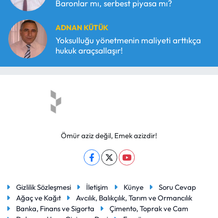
Baronlar mı, serbest piyasa mı?
ADNAN KÜTÜK
Yoksulluğu yönetmenin maliyeti arttıkça
hukuk araçsallaşır!
Ömür aziz değil, Emek azizdir!
Gizlilik Sözleşmesi
İletişim
Künye
Soru Cevap
Ağaç ve Kağıt
Avcılık, Balıkçılık, Tarım ve Ormancılık
Banka, Finans ve Sigorta
Çimento, Toprak ve Cam