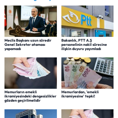
Meclis Başkanı uzun süredir
Bakanlık, PTT A.Ş
Genel Sekreter ataması
personelinin nakil sürecine
yapamadı
ilişkin duyuru yayımladı
Memurların emekli
Memurlardan, 'emekli
ikramiyesindeki dengesizlikler
ikramiyesine' tepki!
gözden geçirilmelidir