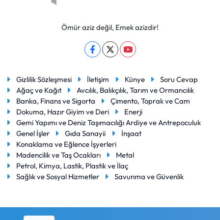
Ömür aziz değil, Emek azizdir!
Gizlilik Sözleşmesi
İletişim
Künye
Soru Cevap
Ağaç ve Kağıt
Avcılık, Balıkçılık, Tarım ve Ormancılık
Banka, Finans ve Sigorta
Çimento, Toprak ve Cam
Dokuma, Hazır Giyim ve Deri
Enerji
Gemi Yapımı ve Deniz Taşımacılığı Ardiye ve Antrepoculuk
Genel İşler
Gıda Sanayii
İnşaat
Konaklama ve Eğlence İşyerleri
Madencilik ve Taş Ocakları
Metal
Petrol, Kimya, Lastik, Plastik ve İlaç
Sağlık ve Sosyal Hizmetler
Savunma ve Güvenlik