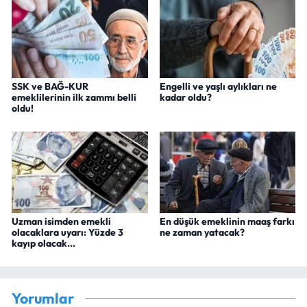
SSK ve BAĞ-KUR
Engelli ve yaşlı aylıkları ne
emeklilerinin ilk zammı belli
kadar oldu?
oldu!
Uzman isimden emekli
En düşük emeklinin maaş farkı
olacaklara uyarı: Yüzde 3
ne zaman yatacak?
kayıp olacak...
Yorumlar