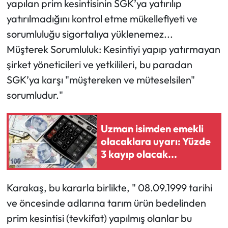
yapılan prim kesintisinin SGK’ya yatırılıp
yatırılmadığını kontrol etme mükellefiyeti ve
sorumluluğu sigortalıya yüklenemez...
Müşterek Sorumluluk: Kesintiyi yapıp yatırmayan
şirket yöneticileri ve yetkilileri, bu paradan
SGK’ya karşı "müştereken ve müteselsilen"
sorumludur."
Uzman isimden emekli
olacaklara uyarı: Yüzde
3 kayıp olacak...
Karakaş, bu kararla birlikte, " 08.09.1999 tarihi
ve öncesinde adlarına tarım ürün bedelinden
prim kesintisi (tevkifat) yapılmış olanlar bu