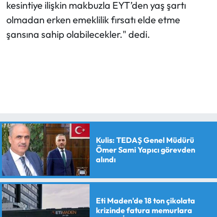
kesintiye ilişkin makbuzla EYT’den yaş şartı
olmadan erken emeklilik fırsatı elde etme
şansına sahip olabilecekler." dedi.
Kulis: TEDAŞ Genel Müdürü
Ömer Sami Yapıcı görevden
alındı
Eti Maden'de 18 ton çikolata
krizinde fatura memurlara