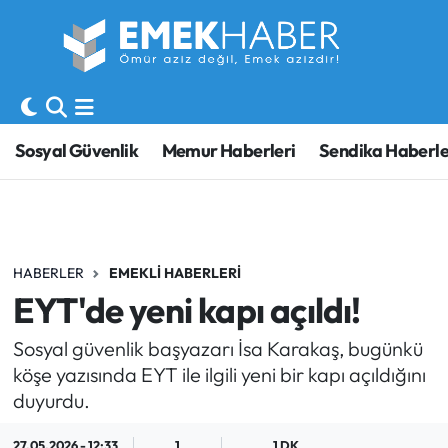
Sosyal Güvenlik
Hava Durumu
Sendika
Trafik Durumu
Sosyal Güvenlik
Memur Haberleri
Sendika Haberle
SORU-CEVAP
Süper Lig Puan Durumu ve Fikstür
Gündem
Tüm Manşetler
HABERLER
EMEKLI HABERLERI
Memur
Son Dakika Haberleri
EYT'de yeni kapı açıldı!
Emekli
Haber Arşivi
Sosyal güvenlik başyazarı İsa Karakaş, bugünkü
köşe yazısında EYT ile ilgili yeni bir kapı açıldığını
İşveren
duyurdu.
İş Fırsatları
27.05.2026 - 12:33
1
1 DK