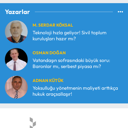
Yazarlar
M. SERDAR KÖKSAL
Teknoloji hızla geliyor! Sivil toplum
kuruluşları hazır mı?
OSMAN DOĞAN
Vatandaşın sofrasındaki büyük soru:
Baronlar mı, serbest piyasa mı?
ADNAN KÜTÜK
Yoksulluğu yönetmenin maliyeti arttıkça
hukuk araçsallaşır!