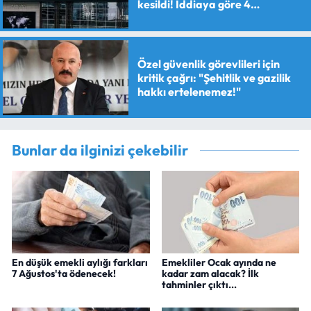
kesildi! İddiaya göre 4
personele maaş kesme cezası
verildi
Özel güvenlik görevlileri için
kritik çağrı: "Şehitlik ve gazilik
hakkı ertelenemez!"
Bunlar da ilginizi çekebilir
En düşük emekli aylığı farkları
Emekliler Ocak ayında ne
7 Ağustos'ta ödenecek!
kadar zam alacak? İlk
tahminler çıktı...