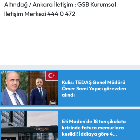
Altındağ / Ankara İletişim : GSB Kurumsal
İletişim Merkezi 444 0 472
Kulis: TEDAŞ Genel Müdürü
Ömer Sami Yapıcı görevden
alındı
Eti Maden'de 18 ton çikolata
krizinde fatura memurlara
kesildi! İddiaya göre 4
personele maaş kesme cezası