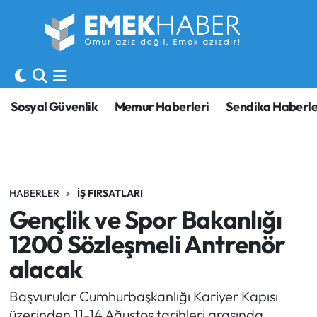
Sosyal Güvenlik
Hava Durumu
Sendika
Trafik Durumu
Sosyal Güvenlik
Memur Haberleri
Sendika Haberle
SORU-CEVAP
Süper Lig Puan Durumu ve Fikstür
Gündem
Tüm Manşetler
HABERLER
İŞ FIRSATLARI
Memur
Son Dakika Haberleri
Gençlik ve Spor Bakanlığı
Emekli
Haber Arşivi
1200 Sözleşmeli Antrenör
alacak
İşveren
Başvurular Cumhurbaşkanlığı Kariyer Kapısı
İş Fırsatları
üzerinden 11-14 Ağustos tarihleri arasında