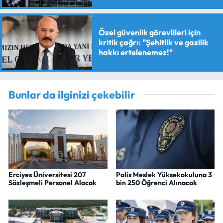
verildi
Özel güvenlik görevlileri için
kritik çağrı: "Şehitlik ve gazilik
hakkı ertelenemez!"
Bunlar da ilginizi çekebilir
Erciyes Üniversitesi 207
Polis Meslek Yüksekokuluna 3
Sözleşmeli Personel Alacak
bin 250 Öğrenci Alınacak