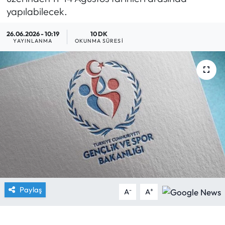
yapılabilecek.
Yargı Kararları
26.06.2026 - 10:19
10 DK
YAYINLANMA
OKUNMA SÜRESI
Araştırma-Rapor
Paylaş
-
+
A
A