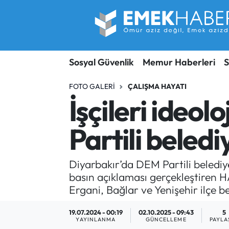
Sosyal Güvenlik
Hava Durumu
Sosyal Güvenlik
Memur Haberleri
S
Sendika
Trafik Durumu
FOTO GALERI
ÇALIŞMA HAYATI
SORU-CEVAP
Süper Lig Puan Durumu ve Fikstür
İşçileri ideo
Gündem
Tüm Manşetler
Partili beledi
Memur
Son Dakika Haberleri
Diyarbakır’da DEM Partili belediye
Emekli
Haber Arşivi
basın açıklaması gerçekleştiren 
Ergani, Bağlar ve Yenişehir ilçe b
İşveren
19.07.2024 - 00:19
02.10.2025 - 09:43
5
İş Fırsatları
YAYINLANMA
GÜNCELLEME
PAYLA