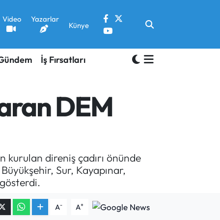
Video
Yazarlar
Künye
Gündem
İş Fırsatları
çıkaran DEM
in kurulan direniş çadırı önünde
Büyükşehir, Sur, Kayapınar,
 gösterdi.
-
+
A
A