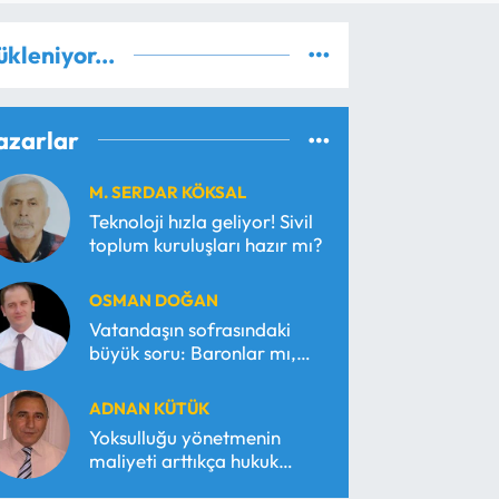
ükleniyor...
azarlar
M. SERDAR KÖKSAL
Teknoloji hızla geliyor! Sivil
toplum kuruluşları hazır mı?
OSMAN DOĞAN
Vatandaşın sofrasındaki
büyük soru: Baronlar mı,
serbest piyasa mı?
ADNAN KÜTÜK
Yoksulluğu yönetmenin
maliyeti arttıkça hukuk
araçsallaşır!