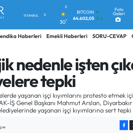
Foto
DOLAR
Galeri
47,5986
0.06
°
30
EURO
55,0700
0.1
endika Haberleri
Emekli Haberleri
SORU-CEVAP
STERLİN
64,2438
0.21
GRAM ALTIN
6513.94
0.32
lojik nedenle işten 
BİST100
13.768
48
yelere tepki
BITCOIN
64.602,05
0.69
lerde yaşanan işçi kıyımlarını protesto etmek iç
HAK-İŞ Genel Başkanı Mahmut Arslan, Diyarbakır 
elediyelerinde yaşanan işçi kıyımlarına sert tepki
ŞIM