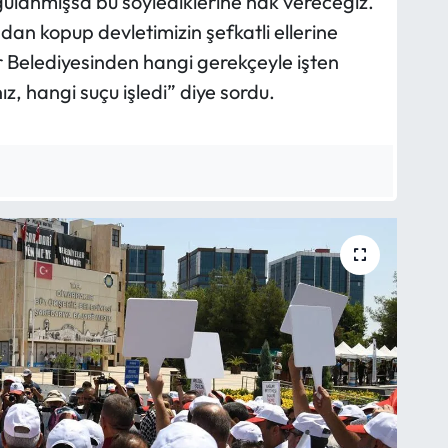
gulanmışsa bu söylediklerine hak vereceğiz.
an kopup devletimizin şefkatli ellerine
r Belediyesinden hangi gerekçeyle işten
nız, hangi suçu işledi” diye sordu.