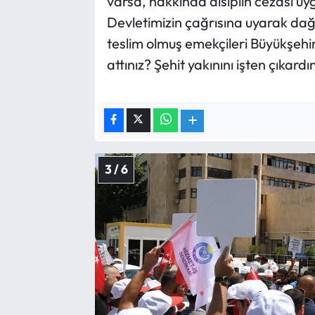
varsa, hakkında disiplin cezası uy
Devletimizin çağrısına uyarak dağd
teslim olmuş emekçileri Büyükşehi
attınız? Şehit yakınını işten çıkardı
3 / 6