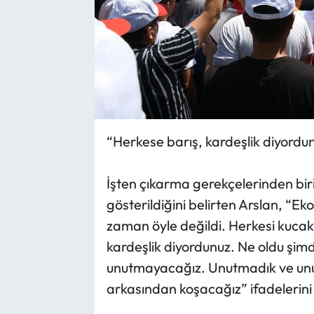
“Herkese barış, kardeşlik diyordu
İşten çıkarma gerekçelerinden biri
gösterildiğini belirten Arslan, “E
zaman öyle değildi. Herkesi kucak
kardeşlik diyordunuz. Ne oldu şimdi
unutmayacağız. Unutmadık ve unut
arkasından koşacağız” ifadelerini 