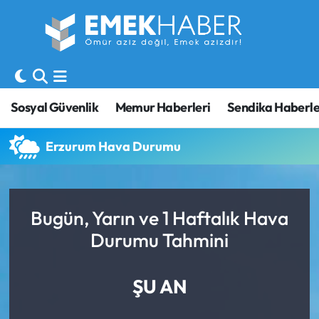
Sosyal Güvenlik
Hava Durumu
Sendika
Trafik Durumu
Sosyal Güvenlik
Memur Haberleri
Sendika Haberle
SORU-CEVAP
Süper Lig Puan Durumu ve Fikstür
Erzurum Hava Durumu
Gündem
Tüm Manşetler
Memur
Son Dakika Haberleri
Bugün, Yarın ve 1 Haftalık Hava
Durumu Tahmini
Emekli
Haber Arşivi
İşveren
ŞU AN
İş Fırsatları