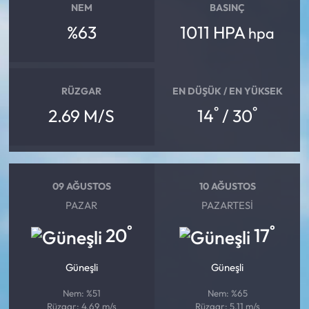
NEM
BASINÇ
%63
1011 HPA
hpa
RÜZGAR
EN DÜŞÜK / EN YÜKSEK
°
°
2.69 M/S
14
/ 30
09 AĞUSTOS
10 AĞUSTOS
PAZAR
PAZARTESI
°
°
20
17
Güneşli
Güneşli
Nem: %51
Nem: %65
Rüzgar: 4.69 m/s
Rüzgar: 5.11 m/s