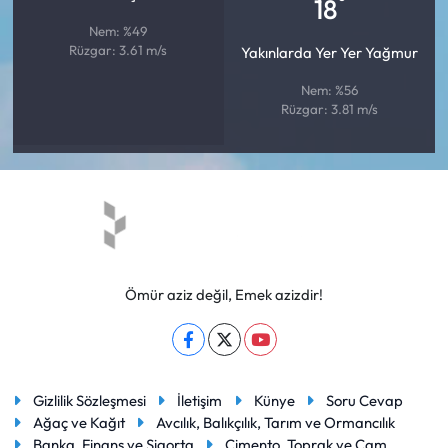
°
18
Nem: %49
Rüzgar: 3.61 m/s
Yakınlarda Yer Yer Yağmur
Nem: %56
Rüzgar: 3.81 m/s
Ömür aziz değil, Emek azizdir!
Gizlilik Sözleşmesi
İletişim
Künye
Soru Cevap
Ağaç ve Kağıt
Avcılık, Balıkçılık, Tarım ve Ormancılık
Banka, Finans ve Sigorta
Çimento, Toprak ve Cam