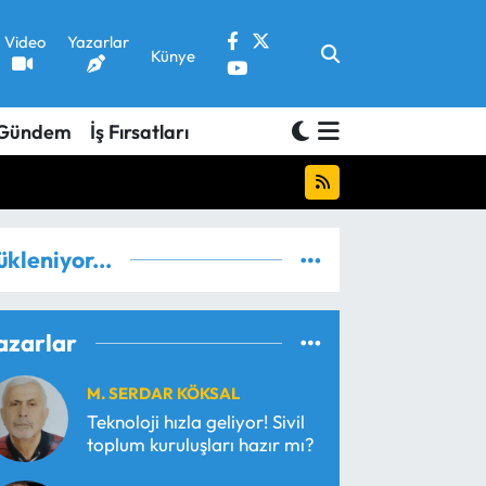
Video
Yazarlar
Künye
Gündem
İş Fırsatları
ükleniyor...
azarlar
M. SERDAR KÖKSAL
Teknoloji hızla geliyor! Sivil
toplum kuruluşları hazır mı?