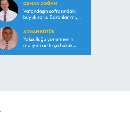
OSMAN DOĞAN
Vatandaşın sofrasındaki
büyük soru: Baronlar mı,
serbest piyasa mı?
ADNAN KÜTÜK
Yoksulluğu yönetmenin
maliyeti arttıkça hukuk
araçsallaşır!
e
m