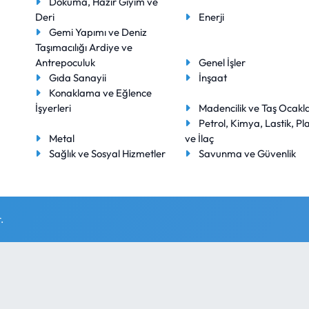
Dokuma, Hazır Giyim ve
Deri
Enerji
Gemi Yapımı ve Deniz
Taşımacılığı Ardiye ve
Antrepoculuk
Genel İşler
Gıda Sanayii
İnşaat
Konaklama ve Eğlence
İşyerleri
Madencilik ve Taş Ocakla
Petrol, Kimya, Lastik, Pla
Metal
ve İlaç
Sağlık ve Sosyal Hizmetler
Savunma ve Güvenlik
.