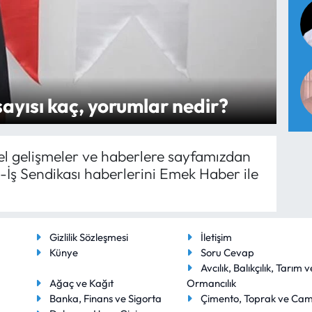
sayısı kaç, yorumlar nedir?
cel gelişmeler ve haberlere sayfamızdan
ji-İş Sendikası haberlerini Emek Haber ile
Gizlilik Sözleşmesi
İletişim
Künye
Soru Cevap
Avcılık, Balıkçılık, Tarım v
Ağaç ve Kağıt
Ormancılık
Banka, Finans ve Sigorta
Çimento, Toprak ve Ca