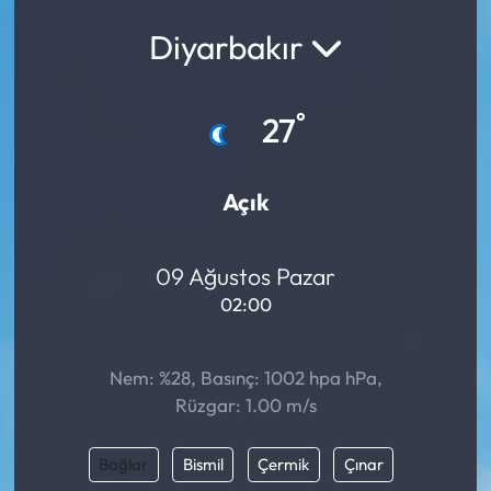
Diyarbakır
Yargı Kararları
Araştırma-Rapor
°
27
Açık
09 Ağustos Pazar
02:00
Nem: %28, Basınç: 1002 hpa hPa,
Rüzgar: 1.00 m/s
Bağlar
Bismil
Çermik
Çınar