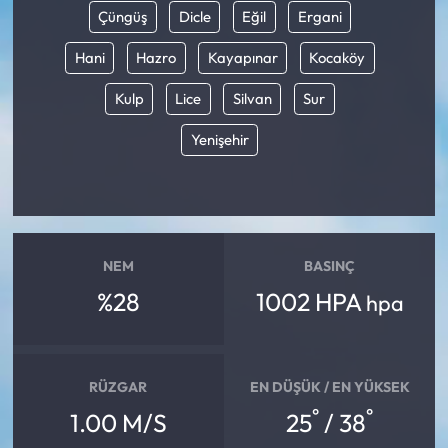
Çüngüş
Dicle
Eğil
Ergani
Hani
Hazro
Kayapınar
Kocaköy
Kulp
Lice
Silvan
Sur
Yenişehir
NEM
BASINÇ
%28
1002 HPA
hpa
RÜZGAR
EN DÜŞÜK / EN YÜKSEK
°
°
1.00 M/S
25
/ 38