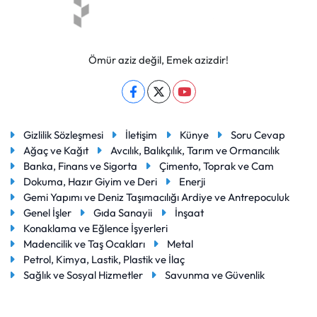
Ömür aziz değil, Emek azizdir!
Gizlilik Sözleşmesi
İletişim
Künye
Soru Cevap
Ağaç ve Kağıt
Avcılık, Balıkçılık, Tarım ve Ormancılık
Banka, Finans ve Sigorta
Çimento, Toprak ve Cam
Dokuma, Hazır Giyim ve Deri
Enerji
Gemi Yapımı ve Deniz Taşımacılığı Ardiye ve Antrepoculuk
Genel İşler
Gıda Sanayii
İnşaat
Konaklama ve Eğlence İşyerleri
Madencilik ve Taş Ocakları
Metal
Petrol, Kimya, Lastik, Plastik ve İlaç
Sağlık ve Sosyal Hizmetler
Savunma ve Güvenlik