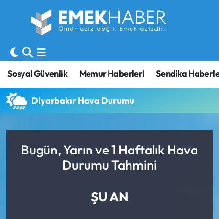
Sosyal Güvenlik
Hava Durumu
Sendika
Trafik Durumu
Sosyal Güvenlik
Memur Haberleri
Sendika Haberle
SORU-CEVAP
Süper Lig Puan Durumu ve Fikstür
Diyarbakır Hava Durumu
Gündem
Tüm Manşetler
Memur
Son Dakika Haberleri
Bugün, Yarın ve 1 Haftalık Hava
Durumu Tahmini
Emekli
Haber Arşivi
İşveren
ŞU AN
İş Fırsatları