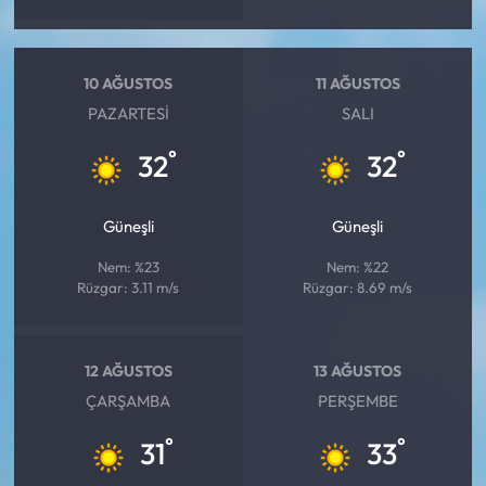
10 AĞUSTOS
11 AĞUSTOS
PAZARTESI
SALI
°
°
32
32
Güneşli
Güneşli
Nem: %23
Nem: %22
Rüzgar: 3.11 m/s
Rüzgar: 8.69 m/s
12 AĞUSTOS
13 AĞUSTOS
ÇARŞAMBA
PERŞEMBE
°
°
31
33