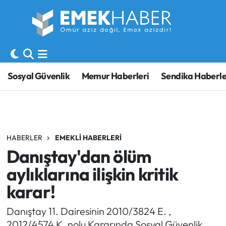
Sosyal Güvenlik
Hava Durumu
Sendika
Trafik Durumu
Sosyal Güvenlik
Memur Haberleri
Sendika Haberle
SORU-CEVAP
Süper Lig Puan Durumu ve Fikstür
Gündem
Tüm Manşetler
HABERLER
EMEKLI HABERLERI
Memur
Son Dakika Haberleri
Danıştay'dan ölüm
Emekli
Haber Arşivi
aylıklarına ilişkin kritik
karar!
İşveren
Danıştay 11. Dairesinin 2010/3824 E. ,
İş Fırsatları
2012/4574 K. nolu Kararında Sosyal Güvenlik