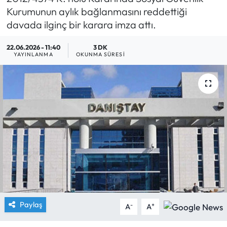
Kurumunun aylık bağlanmasını reddettiği
Yargı Kararları
davada ilginç bir karara imza attı.
Araştırma-Rapor
22.06.2026 - 11:40
3 DK
YAYINLANMA
OKUNMA SÜRESI
Paylaş
-
+
A
A