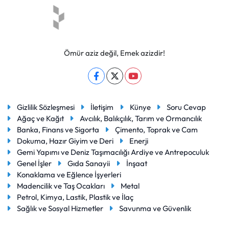
Ömür aziz değil, Emek azizdir!
Gizlilik Sözleşmesi
İletişim
Künye
Soru Cevap
Ağaç ve Kağıt
Avcılık, Balıkçılık, Tarım ve Ormancılık
Banka, Finans ve Sigorta
Çimento, Toprak ve Cam
Dokuma, Hazır Giyim ve Deri
Enerji
Gemi Yapımı ve Deniz Taşımacılığı Ardiye ve Antrepoculuk
Genel İşler
Gıda Sanayii
İnşaat
Konaklama ve Eğlence İşyerleri
Madencilik ve Taş Ocakları
Metal
Petrol, Kimya, Lastik, Plastik ve İlaç
Sağlık ve Sosyal Hizmetler
Savunma ve Güvenlik