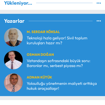
Yükleniyor...
Yazarlar
M. SERDAR KÖKSAL
Teknoloji hızla geliyor! Sivil toplum
kuruluşları hazır mı?
OSMAN DOĞAN
Vatandaşın sofrasındaki büyük soru:
Baronlar mı, serbest piyasa mı?
ADNAN KÜTÜK
Yoksulluğu yönetmenin maliyeti arttıkça
hukuk araçsallaşır!