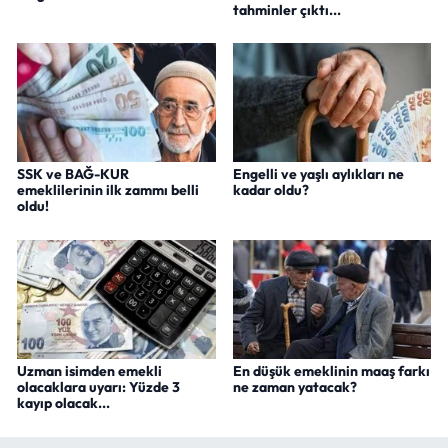
tahminler çıktı...
SSK ve BAĞ-KUR
Engelli ve yaşlı aylıkları ne
emeklilerinin ilk zammı belli
kadar oldu?
oldu!
Uzman isimden emekli
En düşük emeklinin maaş farkı
olacaklara uyarı: Yüzde 3
ne zaman yatacak?
kayıp olacak...