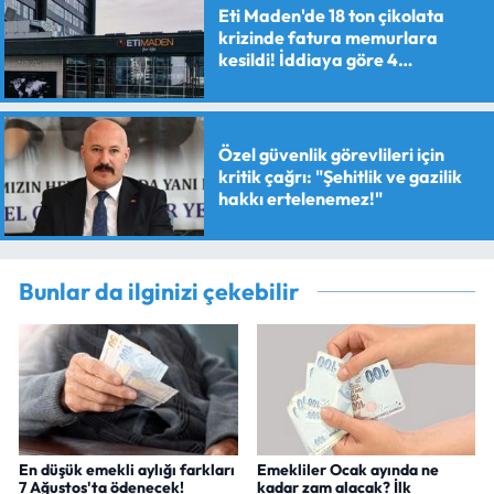
Eti Maden'de 18 ton çikolata
krizinde fatura memurlara
kesildi! İddiaya göre 4
personele maaş kesme cezası
verildi
Özel güvenlik görevlileri için
kritik çağrı: "Şehitlik ve gazilik
hakkı ertelenemez!"
Bunlar da ilginizi çekebilir
En düşük emekli aylığı farkları
Emekliler Ocak ayında ne
7 Ağustos'ta ödenecek!
kadar zam alacak? İlk