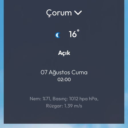
Çorum
Yargı Kararları
Araştırma-Rapor
°
16
Açık
07 Ağustos Cuma
02:00
Nem: %71, Basınç: 1012 hpa hPa,
Rüzgar: 1.39 m/s