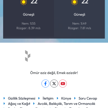
22
22
Güneşli
Güneşli
Nem: %55
Nem: %49
Rüzgar: 8.39 m/s
Rüzgar: 7.81 m/s
Ömür aziz değil, Emek azizdir!
Gizlilik Sözleşmesi
İletişim
Künye
Soru Cevap
Ağaç ve Kağıt
Avcılık, Balıkçılık, Tarım ve Ormancılık