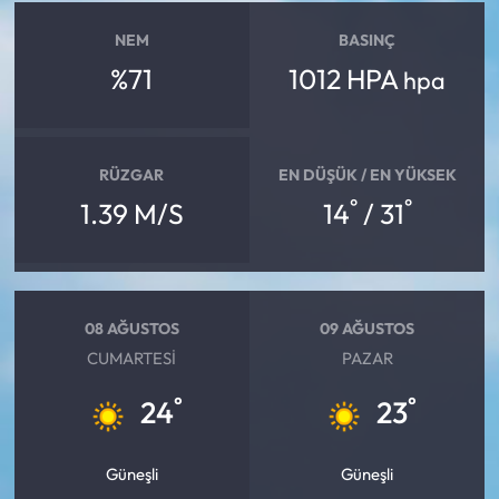
NEM
BASINÇ
%71
1012 HPA
hpa
RÜZGAR
EN DÜŞÜK / EN YÜKSEK
°
°
1.39 M/S
14
/ 31
08 AĞUSTOS
09 AĞUSTOS
CUMARTESI
PAZAR
°
°
24
23
Güneşli
Güneşli