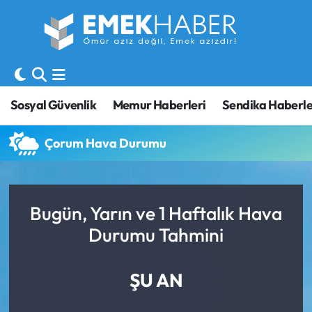
Sosyal Güvenlik
Hava Durumu
Sendika
Trafik Durumu
Sosyal Güvenlik
Memur Haberleri
Sendika Haberle
SORU-CEVAP
Süper Lig Puan Durumu ve Fikstür
Çorum Hava Durumu
Gündem
Tüm Manşetler
Memur
Son Dakika Haberleri
Bugün, Yarın ve 1 Haftalık Hava
Durumu Tahmini
Emekli
Haber Arşivi
İşveren
ŞU AN
İş Fırsatları