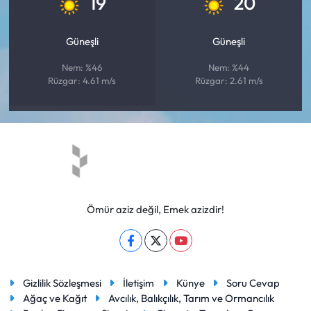
19
20
Güneşli
Güneşli
Nem: %46
Nem: %44
Rüzgar: 4.61 m/s
Rüzgar: 2.61 m/s
Ömür aziz değil, Emek azizdir!
Gizlilik Sözleşmesi
İletişim
Künye
Soru Cevap
Ağaç ve Kağıt
Avcılık, Balıkçılık, Tarım ve Ormancılık