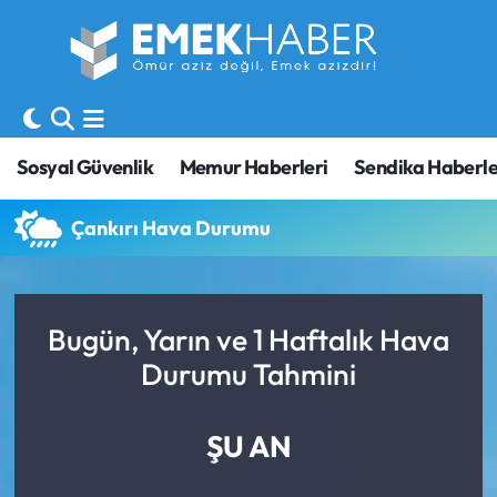
Sosyal Güvenlik
Hava Durumu
Sendika
Trafik Durumu
Sosyal Güvenlik
Memur Haberleri
Sendika Haberle
SORU-CEVAP
Süper Lig Puan Durumu ve Fikstür
Çankırı Hava Durumu
Gündem
Tüm Manşetler
Memur
Son Dakika Haberleri
Bugün, Yarın ve 1 Haftalık Hava
Durumu Tahmini
Emekli
Haber Arşivi
İşveren
ŞU AN
İş Fırsatları