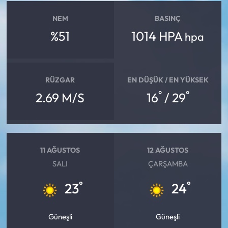
NEM
BASINÇ
%51
1014 HPA
hpa
RÜZGAR
EN DÜŞÜK / EN YÜKSEK
°
°
2.69 M/S
16
/ 29
11 AĞUSTOS
12 AĞUSTOS
SALI
ÇARŞAMBA
°
°
23
24
Güneşli
Güneşli