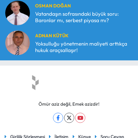
OSMAN DOĞAN
Vatandaşın sofrasındaki büyük soru:
Baronlar mı, serbest piyasa mı?
ADNAN KÜTÜK
Yoksulluğu yönetmenin maliyeti arttıkça
hukuk araçsallaşır!
Ömür aziz değil, Emek azizdir!
Gizlilik Sözleşmesi
İletişim
Künye
Soru Cevap