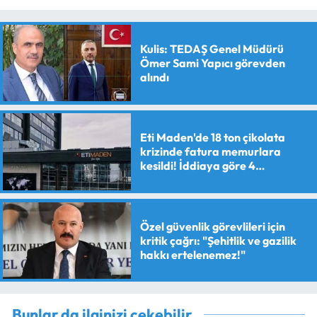
Kulis: TEDAŞ Genel Müdürü
Ömer Sami Yapıcı görevden
alındı
Eti Maden'de 18 ton çikolata
krizinde fatura memurlara
kesildi! İddiaya göre 4
personele maaş kesme cezası
verildi
Özel güvenlik görevlileri için
kritik çağrı: "Şehitlik ve gazilik
hakkı ertelenemez!"
Bunlar da ilginizi çekebilir