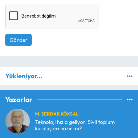
Gönder
Yükleniyor...
Yazarlar
M. SERDAR KÖKSAL
Teknoloji hızla geliyor! Sivil toplum
kuruluşları hazır mı?