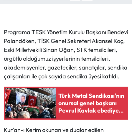
Programa TESK Yönetim Kurulu Başkanı Bendevi
Palandöken, TİSK Genel Sekreteri Akansel Koç,
Eski Milletvekili Sinan Oğan, STK temsilcileri,
örgütlü olduğumuz işyerlerinin temsilcileri,
akademisyenler, gazeteciler, sanatçılar, sendika
çalışanları ile çok sayıda sendika üyesi katıldı.
Türk Metal Sendikası'nın
onursal genel başkanı
Pevrul Kavlak ebediyete
uğurlandı!
Kur'an-ı Kerim okunan ve dualar edilen