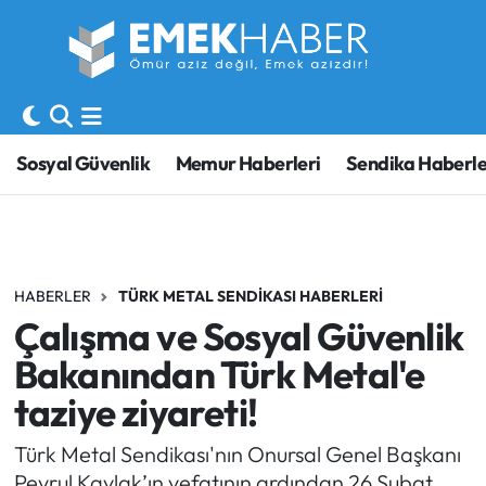
Sosyal Güvenlik
Hava Durumu
Sendika
Trafik Durumu
Sosyal Güvenlik
Memur Haberleri
Sendika Haberle
SORU-CEVAP
Süper Lig Puan Durumu ve Fikstür
Gündem
Tüm Manşetler
HABERLER
TÜRK METAL SENDIKASI HABERLERI
Memur
Son Dakika Haberleri
Çalışma ve Sosyal Güvenlik
Emekli
Haber Arşivi
Bakanından Türk Metal'e
taziye ziyareti!
İşveren
Türk Metal Sendikası'nın Onursal Genel Başkanı
İş Fırsatları
Pevrul Kavlak’ın vefatının ardından 26 Şubat