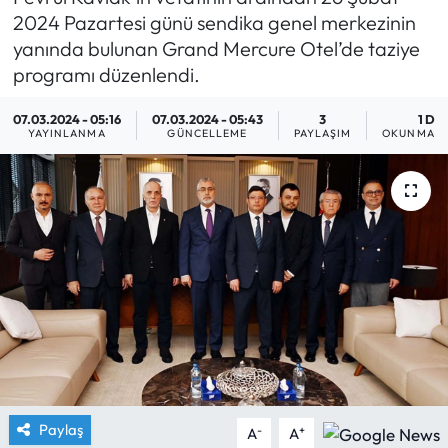
2024 Pazartesi günü sendika genel merkezinin
Yargı Kararları
yanında bulunan Grand Mercure Otel’de taziye
programı düzenlendi.
Araştırma-Rapor
07.03.2024 - 05:16
07.03.2024 - 05:43
3
1 DK
YAYINLANMA
GÜNCELLEME
PAYLAŞIM
OKUNMA S
Paylaş
-
+
A
A