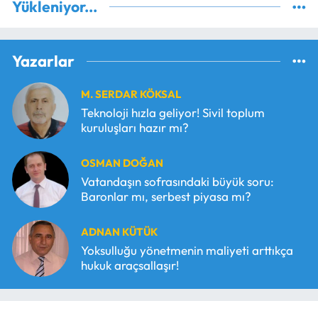
Yükleniyor...
Yazarlar
M. SERDAR KÖKSAL
Teknoloji hızla geliyor! Sivil toplum
kuruluşları hazır mı?
OSMAN DOĞAN
Vatandaşın sofrasındaki büyük soru:
Baronlar mı, serbest piyasa mı?
ADNAN KÜTÜK
Yoksulluğu yönetmenin maliyeti arttıkça
hukuk araçsallaşır!