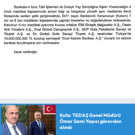
Kulis: TEDAŞ Genel Müdürü
Ömer Sami Yapıcı görevden
alındı