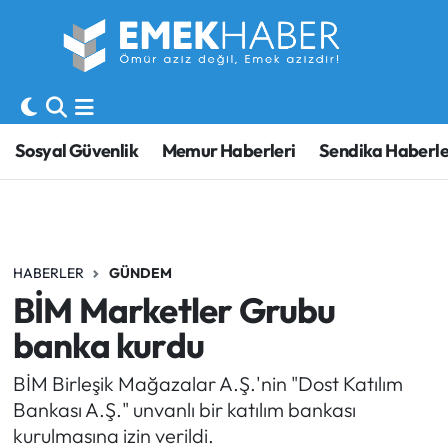
Sosyal Güvenlik
Hava Durumu
Sendika
Trafik Durumu
Sosyal Güvenlik
Memur Haberleri
Sendika Haberle
SORU-CEVAP
Süper Lig Puan Durumu ve Fikstür
Gündem
Tüm Manşetler
HABERLER
GÜNDEM
Memur
Son Dakika Haberleri
BİM Marketler Grubu
Emekli
Haber Arşivi
banka kurdu
İşveren
BİM Birleşik Mağazalar A.Ş.'nin "Dost Katılım
Bankası A.Ş." unvanlı bir katılım bankası
İş Fırsatları
kurulmasına izin verildi.