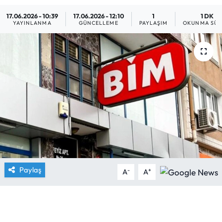
17.06.2026 - 10:39
17.06.2026 - 12:10
1
1 DK
Yargı Kararları
YAYINLANMA
GÜNCELLEME
PAYLAŞIM
OKUNMA SÜR
Araştırma-Rapor
Paylaş
-
+
A
A