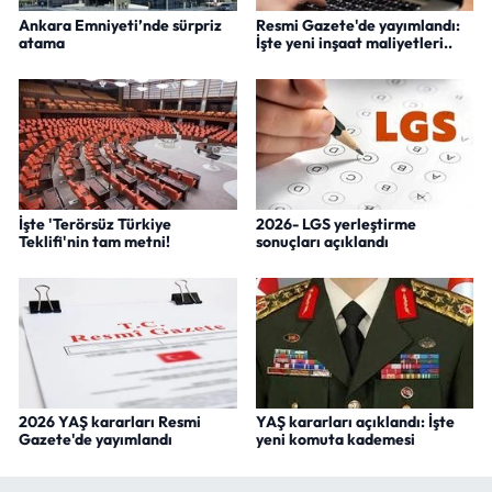
Ankara Emniyeti’nde sürpriz
Resmi Gazete'de yayımlandı:
atama
İşte yeni inşaat maliyetleri..
İşte 'Terörsüz Türkiye
2026- LGS yerleştirme
Teklifi'nin tam metni!
sonuçları açıklandı
2026 YAŞ kararları Resmi
YAŞ kararları açıklandı: İşte
Gazete'de yayımlandı
yeni komuta kademesi