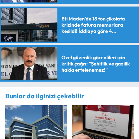
Eti Maden'de 18 ton çikolata
krizinde fatura memurlara
kesildi! İddiaya göre 4
personele maaş kesme cezası
verildi
Özel güvenlik görevlileri için
kritik çağrı: "Şehitlik ve gazilik
hakkı ertelenemez!"
Bunlar da ilginizi çekebilir