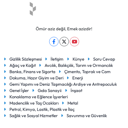
Ömür aziz değil, Emek azizdir!
Gizlilik Sözleşmesi
İletişim
Künye
Soru Cevap
Ağaç ve Kağıt
Avcılık, Balıkçılık, Tarım ve Ormancılık
Banka, Finans ve Sigorta
Çimento, Toprak ve Cam
Dokuma, Hazır Giyim ve Deri
Enerji
Gemi Yapımı ve Deniz Taşımacılığı Ardiye ve Antrepoculuk
Genel İşler
Gıda Sanayii
İnşaat
Konaklama ve Eğlence İşyerleri
Madencilik ve Taş Ocakları
Metal
Petrol, Kimya, Lastik, Plastik ve İlaç
Sağlık ve Sosyal Hizmetler
Savunma ve Güvenlik