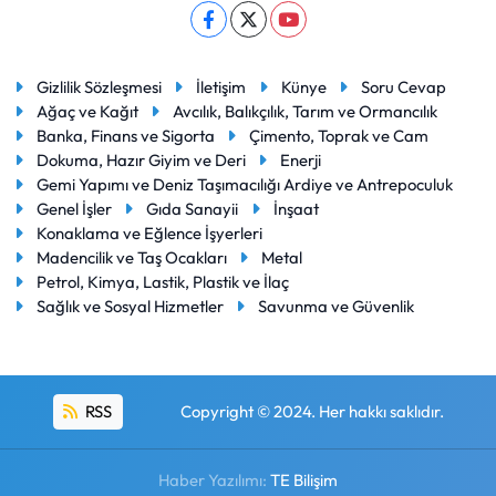
Gizlilik Sözleşmesi
İletişim
Künye
Soru Cevap
Ağaç ve Kağıt
Avcılık, Balıkçılık, Tarım ve Ormancılık
Banka, Finans ve Sigorta
Çimento, Toprak ve Cam
Dokuma, Hazır Giyim ve Deri
Enerji
Gemi Yapımı ve Deniz Taşımacılığı Ardiye ve Antrepoculuk
Genel İşler
Gıda Sanayii
İnşaat
Konaklama ve Eğlence İşyerleri
Madencilik ve Taş Ocakları
Metal
Petrol, Kimya, Lastik, Plastik ve İlaç
Sağlık ve Sosyal Hizmetler
Savunma ve Güvenlik
RSS
Copyright © 2024. Her hakkı saklıdır.
Haber Yazılımı:
TE Bilişim