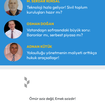
M. SERDAR KÖKSAL
Teknoloji hızla geliyor! Sivil toplum
kuruluşları hazır mı?
OSMAN DOĞAN
Vatandaşın sofrasındaki büyük soru:
Baronlar mı, serbest piyasa mı?
ADNAN KÜTÜK
Yoksulluğu yönetmenin maliyeti arttıkça
hukuk araçsallaşır!
Ömür aziz değil, Emek azizdir!