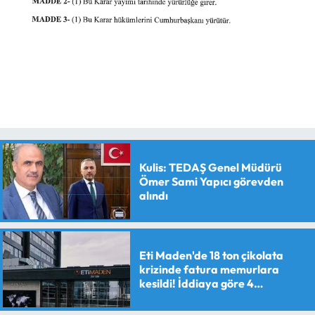
Kulis: TEDAŞ Genel Müdürü
Ömer Sami Yapıcı görevden
alındı
Eti Maden'de 18 ton çikolata
krizinde fatura memurlara
kesildi! İddiaya göre 4
personele maaş kesme cezası
verildi