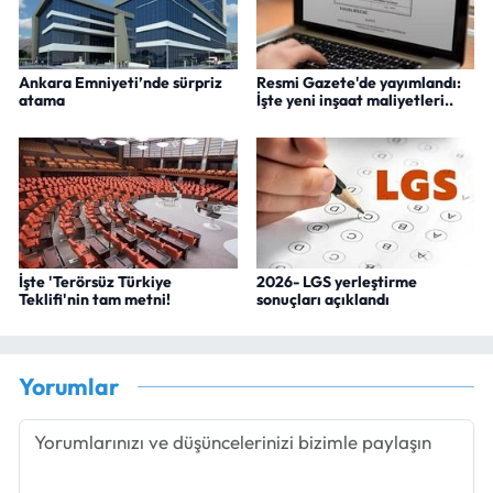
Ankara Emniyeti’nde sürpriz
Resmi Gazete'de yayımlandı:
atama
İşte yeni inşaat maliyetleri..
İşte 'Terörsüz Türkiye
2026- LGS yerleştirme
Teklifi'nin tam metni!
sonuçları açıklandı
Yorumlar