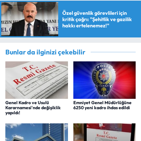
Özel güvenlik görevlileri için
kritik çağrı: "Şehitlik ve gazilik
hakkı ertelenemez!"
Bunlar da ilginizi çekebilir
Genel Kadro ve Usulü
Emniyet Genel Müdürlüğüne
Kararnamesi'nde değişiklik
6250 yeni kadro ihdas edildi
yapıldı!