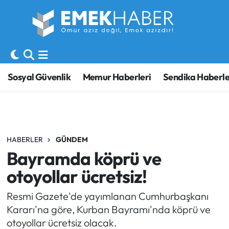
Sosyal Güvenlik
Hava Durumu
Sendika
Trafik Durumu
Sosyal Güvenlik
Memur Haberleri
Sendika Haberle
SORU-CEVAP
Süper Lig Puan Durumu ve Fikstür
Gündem
Tüm Manşetler
HABERLER
GÜNDEM
Memur
Son Dakika Haberleri
Bayramda köprü ve
Emekli
Haber Arşivi
otoyollar ücretsiz!
İşveren
Resmi Gazete'de yayımlanan Cumhurbaşkanı
Kararı'na göre, Kurban Bayramı'nda köprü ve
İş Fırsatları
otoyollar ücretsiz olacak.