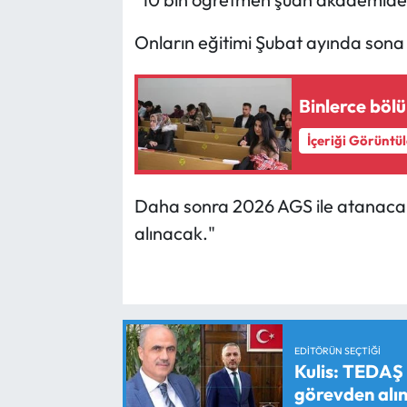
Onların eğitimi Şubat ayında sona
Binlerce böl
İçeriği Görüntü
Daha sonra 2026 AGS ile atanaca
alınacak."
EDITÖRÜN SEÇTIĞI
Kulis: TEDAŞ
görevden alın