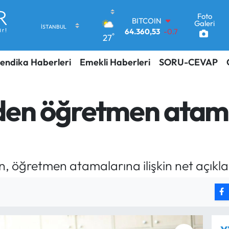
Foto
DOLAR
Galeri
47,7069
0.17
°
27
EURO
55,0265
0.01
endika Haberleri
Emekli Haberleri
SORU-CEVAP
STERLİN
64,1897
0.02
GRAM ALTIN
6618.49
2.12
en öğretmen atamalar
BİST100
13.887
64
BITCOIN
64.360,53
-0.76
in, öğretmen atamalarına ilişkin net açıkl