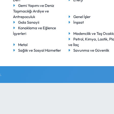
Gemi Yapımı ve Deniz
Taşımacılığı Ardiye ve
Antrepoculuk
Genel İşler
Gıda Sanayii
İnşaat
Konaklama ve Eğlence
İşyerleri
Madencilik ve Taş Ocakla
Petrol, Kimya, Lastik, Pla
Metal
ve İlaç
Sağlık ve Sosyal Hizmetler
Savunma ve Güvenlik
.