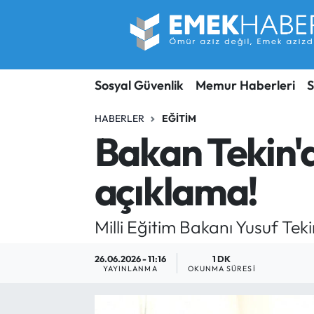
Sosyal Güvenlik
Hava Durumu
Sosyal Güvenlik
Memur Haberleri
S
Sendika
Trafik Durumu
HABERLER
EĞITIM
SORU-CEVAP
Süper Lig Puan Durumu ve Fikstür
Bakan Tekin'd
Gündem
Tüm Manşetler
açıklama!
Memur
Son Dakika Haberleri
Milli Eğitim Bakanı Yusuf Tek
Emekli
Haber Arşivi
26.06.2026 - 11:16
1 DK
İşveren
YAYINLANMA
OKUNMA SÜRESI
İş Fırsatları