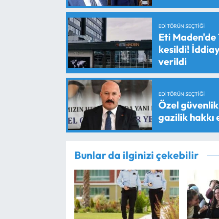
EDITÖRÜN SEÇTIĞI
Eti Maden'de 
kesildi! İddi
verildi
EDITÖRÜN SEÇTIĞI
Özel güvenlik 
gazilik hakkı
Bunlar da ilginizi çekebilir