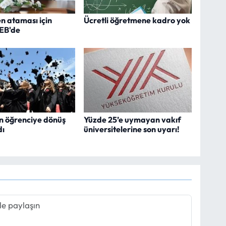
 ataması için
Ücretli öğretmene kadro yok
EB'de
on öğrenciye dönüş
Yüzde 25’e uymayan vakıf
dı
üniversitelerine son uyarı!