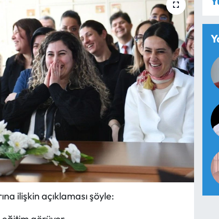
Y
Y
a ilişkin açıklaması şöyle:
eğitim görüyor.