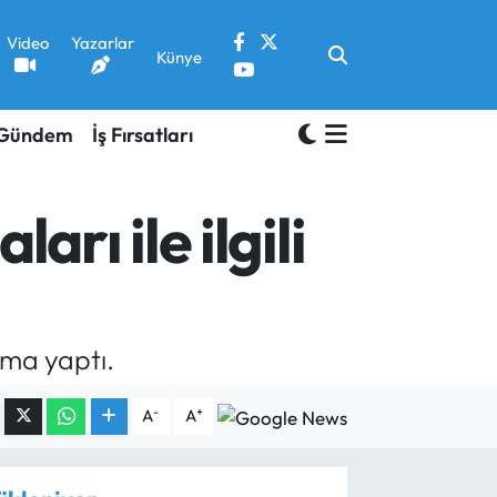
Video
Yazarlar
Künye
Gündem
İş Fırsatları
ı ile ilgili
ama yaptı.
-
+
A
A