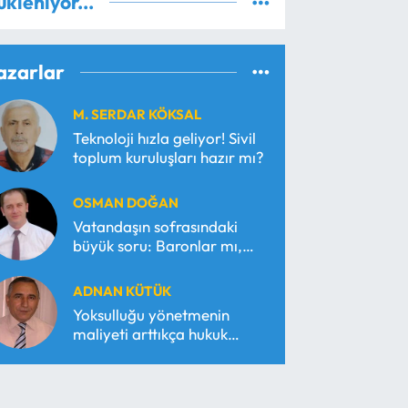
ükleniyor...
azarlar
M. SERDAR KÖKSAL
Teknoloji hızla geliyor! Sivil
toplum kuruluşları hazır mı?
OSMAN DOĞAN
Vatandaşın sofrasındaki
büyük soru: Baronlar mı,
serbest piyasa mı?
ADNAN KÜTÜK
Yoksulluğu yönetmenin
maliyeti arttıkça hukuk
araçsallaşır!