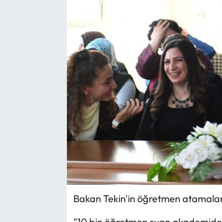
Yargı Kararları
Araştırma-Rapor
Bakan Tekin'in öğretmen atamaların
"10 bin öğretmen şuan akademide 