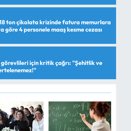
18 ton çikolata krizinde fatura memurlara
aya göre 4 personele maaş kesme cezası
görevlileri için kritik çağrı: "Şehitlik ve
 ertelenemez!"