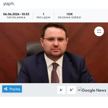
yaptı.
Yargı Kararları
06.06.2026 - 10:53
1
1 DK
YAYINLANMA
PAYLAŞIM
OKUNMA SÜRESI
Araştırma-Rapor
Paylaş
-
+
A
A