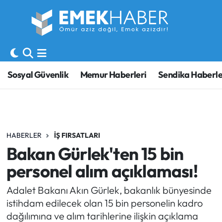
Sosyal Güvenlik
Hava Durumu
Sendika
Trafik Durumu
Sosyal Güvenlik
Memur Haberleri
Sendika Haberle
SORU-CEVAP
Süper Lig Puan Durumu ve Fikstür
Gündem
Tüm Manşetler
HABERLER
İŞ FIRSATLARI
Memur
Son Dakika Haberleri
Bakan Gürlek'ten 15 bin
Emekli
Haber Arşivi
personel alım açıklaması!
İşveren
Adalet Bakanı Akın Gürlek, bakanlık bünyesinde
istihdam edilecek olan 15 bin personelin kadro
İş Fırsatları
dağılımına ve alım tarihlerine ilişkin açıklama