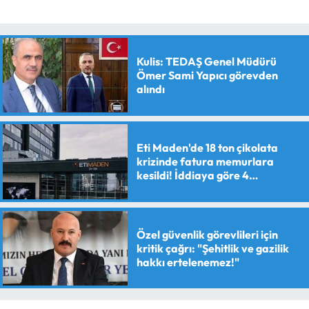
Kulis: TEDAŞ Genel Müdürü
Ömer Sami Yapıcı görevden
alındı
Eti Maden'de 18 ton çikolata
krizinde fatura memurlara
kesildi! İddiaya göre 4
personele maaş kesme cezası
verildi
Özel güvenlik görevlileri için
kritik çağrı: "Şehitlik ve gazilik
hakkı ertelenemez!"