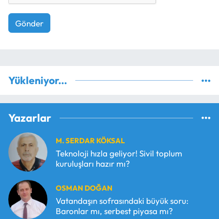
Gönder
Yükleniyor...
Yazarlar
M. SERDAR KÖKSAL
Teknoloji hızla geliyor! Sivil toplum
kuruluşları hazır mı?
OSMAN DOĞAN
Vatandaşın sofrasındaki büyük soru:
Baronlar mı, serbest piyasa mı?