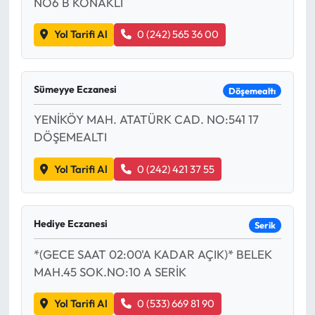
NO6 B KONAKLI
Yol Tarifi Al
0 (242) 565 36 00
Sümeyye Eczanesi
Döşemealtı
YENİKÖY MAH. ATATÜRK CAD. NO:541 17
DÖŞEMEALTI
Yol Tarifi Al
0 (242) 421 37 55
Hediye Eczanesi
Serik
*(GECE SAAT 02:00'A KADAR AÇIK)* BELEK
MAH.45 SOK.NO:10 A SERİK
Yol Tarifi Al
0 (533) 669 81 90