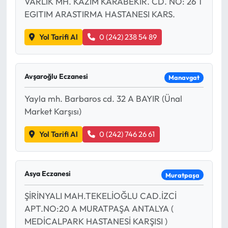
VARLIK MH. KAZIM KARABEKIR. CD. NO: 26 1
EGITIM ARASTIRMA HASTANESI KARS.
Yol Tarifi Al
0 (242) 238 54 89
Avşaroğlu Eczanesi
Manavgat
Yayla mh. Barbaros cd. 32 A BAYIR (Ünal
Market Karşısı)
Yol Tarifi Al
0 (242) 746 26 61
Asya Eczanesi
Muratpaşa
ŞİRİNYALI MAH.TEKELİOĞLU CAD.İZCİ
APT.NO:20 A MURATPAŞA ANTALYA (
MEDİCALPARK HASTANESİ KARŞISI )