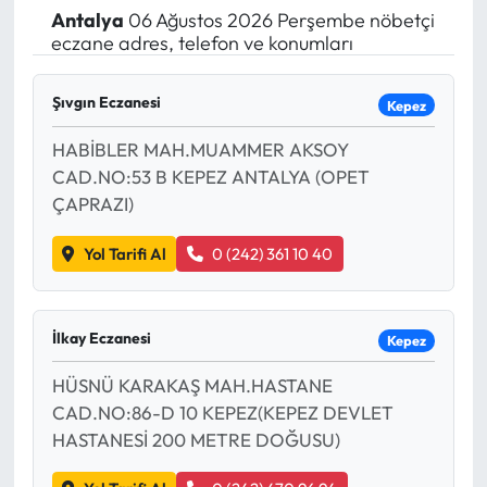
Antalya
06 Ağustos 2026 Perşembe nöbetçi
Yargı Kararları
eczane adres, telefon ve konumları
Araştırma-Rapor
Şıvgın Eczanesi
Kepez
HABİBLER MAH.MUAMMER AKSOY
CAD.NO:53 B KEPEZ ANTALYA (OPET
ÇAPRAZI)
Yol Tarifi Al
0 (242) 361 10 40
İlkay Eczanesi
Kepez
HÜSNÜ KARAKAŞ MAH.HASTANE
CAD.NO:86-D 10 KEPEZ(KEPEZ DEVLET
HASTANESİ 200 METRE DOĞUSU)