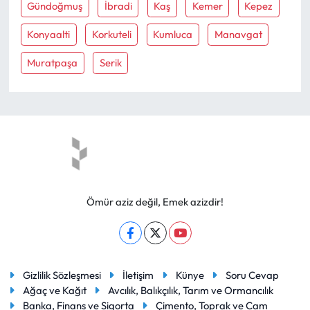
Gündoğmuş
İbradi
Kaş
Kemer
Kepez
Konyaalti
Korkuteli
Kumluca
Manavgat
Muratpaşa
Serik
Ömür aziz değil, Emek azizdir!
Gizlilik Sözleşmesi
İletişim
Künye
Soru Cevap
Ağaç ve Kağıt
Avcılık, Balıkçılık, Tarım ve Ormancılık
Banka, Finans ve Sigorta
Çimento, Toprak ve Cam