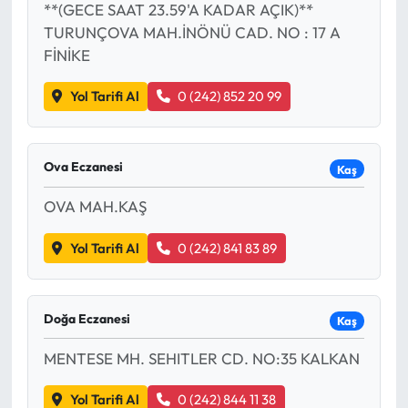
**(GECE SAAT 23.59'A KADAR AÇIK)**
TURUNÇOVA MAH.İNÖNÜ CAD. NO : 17 A
FİNİKE
Yol Tarifi Al
0 (242) 852 20 99
Ova Eczanesi
Kaş
OVA MAH.KAŞ
Yol Tarifi Al
0 (242) 841 83 89
Doğa Eczanesi
Kaş
MENTESE MH. SEHITLER CD. NO:35 KALKAN
Yol Tarifi Al
0 (242) 844 11 38