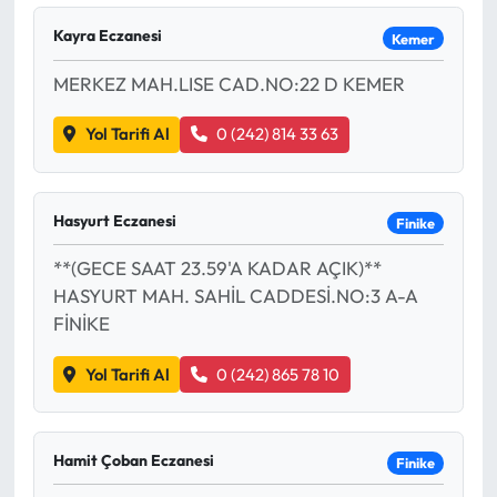
Kayra Eczanesi
Kemer
MERKEZ MAH.LISE CAD.NO:22 D KEMER
Yol Tarifi Al
0 (242) 814 33 63
Hasyurt Eczanesi
Finike
**(GECE SAAT 23.59'A KADAR AÇIK)**
HASYURT MAH. SAHİL CADDESİ.NO:3 A-A
FİNİKE
Yol Tarifi Al
0 (242) 865 78 10
Hamit Çoban Eczanesi
Finike