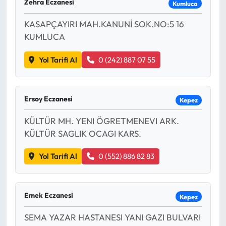
Zehra Eczanesi
Kumluca
KASAPÇAYIRI MAH.KANUNİ SOK.NO:5 16
KUMLUCA
Yol Tarifi Al
0 (242) 887 07 55
Ersoy Eczanesi
Kepez
KÜLTÜR MH. YENI ÖGRETMENEVI ARK.
KÜLTÜR SAGLIK OCAGI KARS.
Yol Tarifi Al
0 (552) 886 82 83
Emek Eczanesi
Kepez
SEMA YAZAR HASTANESI YANI GAZI BULVARI