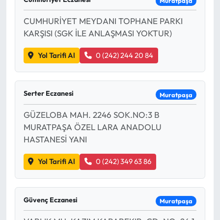
Muratpaşa
CUMHURİYET MEYDANI TOPHANE PARKI
KARŞISI (SGK İLE ANLAŞMASI YOKTUR)
Yol Tarifi Al
0 (242) 244 20 84
Serter Eczanesi
Muratpaşa
GÜZELOBA MAH. 2246 SOK.NO:3 B
MURATPAŞA ÖZEL LARA ANADOLU
HASTANESİ YANI
Yol Tarifi Al
0 (242) 349 63 86
Güvenç Eczanesi
Muratpaşa