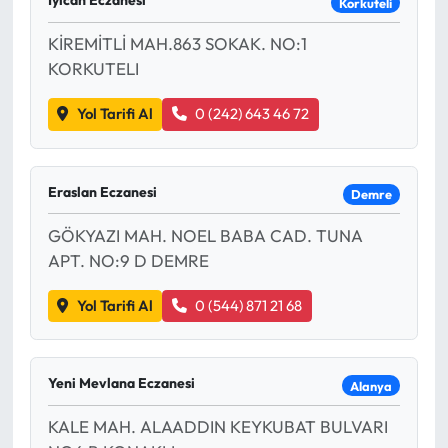
Iyican Eczanesi
Korkuteli
KİREMİTLİ MAH.863 SOKAK. NO:1
KORKUTELI
Yol Tarifi Al
0 (242) 643 46 72
Eraslan Eczanesi
Demre
GÖKYAZI MAH. NOEL BABA CAD. TUNA
APT. NO:9 D DEMRE
Yol Tarifi Al
0 (544) 871 21 68
Yeni Mevlana Eczanesi
Alanya
KALE MAH. ALAADDIN KEYKUBAT BULVARI