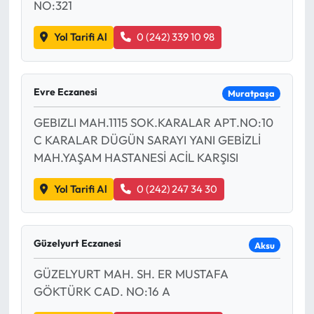
NO:321
Yol Tarifi Al
0 (242) 339 10 98
Evre Eczanesi
Muratpaşa
GEBIZLI MAH.1115 SOK.KARALAR APT.NO:10
C KARALAR DÜGÜN SARAYI YANI GEBİZLİ
MAH.YAŞAM HASTANESİ ACİL KARŞISI
Yol Tarifi Al
0 (242) 247 34 30
Güzelyurt Eczanesi
Aksu
GÜZELYURT MAH. SH. ER MUSTAFA
GÖKTÜRK CAD. NO:16 A