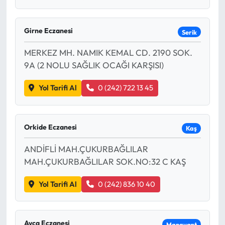
Girne Eczanesi
Serik
MERKEZ MH. NAMIK KEMAL CD. 2190 SOK.
9A (2 NOLU SAĞLIK OCAĞI KARŞISI)
Yol Tarifi Al
0 (242) 722 13 45
Orkide Eczanesi
Kaş
ANDİFLİ MAH.ÇUKURBAĞLILAR
MAH.ÇUKURBAĞLILAR SOK.NO:32 C KAŞ
Yol Tarifi Al
0 (242) 836 10 40
Ayça Eczanesi
Manavgat