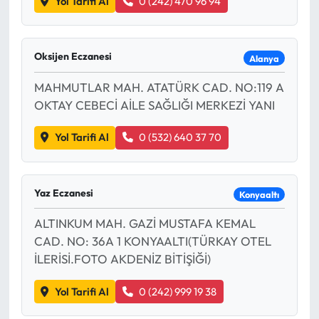
Yol Tarifi Al
0 (242) 470 96 94
Oksijen Eczanesi
Alanya
MAHMUTLAR MAH. ATATÜRK CAD. NO:119 A
OKTAY CEBECİ AİLE SAĞLIĞI MERKEZİ YANI
Yol Tarifi Al
0 (532) 640 37 70
Yaz Eczanesi
Konyaaltı
ALTINKUM MAH. GAZİ MUSTAFA KEMAL
CAD. NO: 36A 1 KONYAALTI(TÜRKAY OTEL
İLERİSİ.FOTO AKDENİZ BİTİŞİĞİ)
Yol Tarifi Al
0 (242) 999 19 38