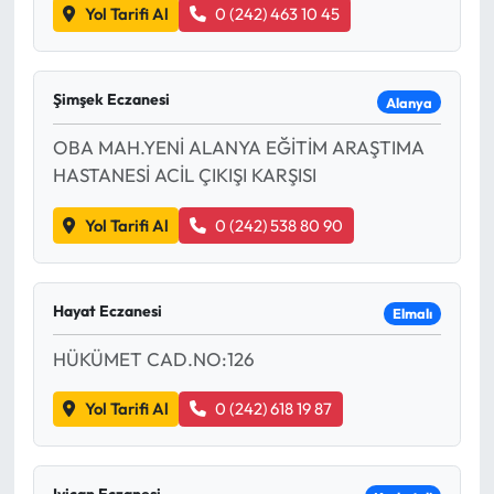
Yol Tarifi Al
0 (242) 463 10 45
Şimşek Eczanesi
Alanya
OBA MAH.YENİ ALANYA EĞİTİM ARAŞTIMA
HASTANESİ ACİL ÇIKIŞI KARŞISI
Yol Tarifi Al
0 (242) 538 80 90
Hayat Eczanesi
Elmalı
HÜKÜMET CAD.NO:126
Yol Tarifi Al
0 (242) 618 19 87