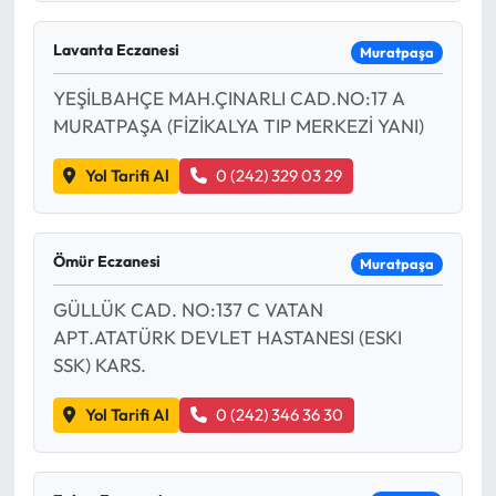
Lavanta Eczanesi
Muratpaşa
YEŞİLBAHÇE MAH.ÇINARLI CAD.NO:17 A
MURATPAŞA (FİZİKALYA TIP MERKEZİ YANI)
Yol Tarifi Al
0 (242) 329 03 29
Ömür Eczanesi
Muratpaşa
GÜLLÜK CAD. NO:137 C VATAN
APT.ATATÜRK DEVLET HASTANESI (ESKI
SSK) KARS.
Yol Tarifi Al
0 (242) 346 36 30