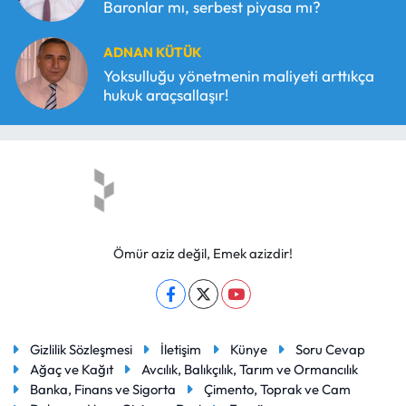
Baronlar mı, serbest piyasa mı?
ADNAN KÜTÜK
Yoksulluğu yönetmenin maliyeti arttıkça
hukuk araçsallaşır!
Ömür aziz değil, Emek azizdir!
Gizlilik Sözleşmesi
İletişim
Künye
Soru Cevap
Ağaç ve Kağıt
Avcılık, Balıkçılık, Tarım ve Ormancılık
Banka, Finans ve Sigorta
Çimento, Toprak ve Cam