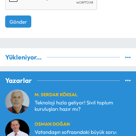
Gönder
Yükleniyor...
Yazarlar
M. SERDAR KÖKSAL
Teknoloji hızla geliyor! Sivil toplum
kuruluşları hazır mı?
OSMAN DOĞAN
Vatandaşın sofrasındaki büyük soru: