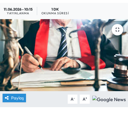
11.06.2026 - 10:15
1 DK
Yargı Kararları
YAYINLANMA
OKUNMA SÜRESI
Araştırma-Rapor
Paylaş
-
+
A
A