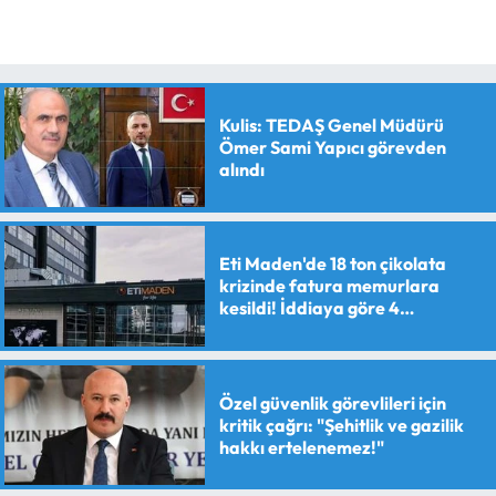
Kulis: TEDAŞ Genel Müdürü
Ömer Sami Yapıcı görevden
alındı
Eti Maden'de 18 ton çikolata
krizinde fatura memurlara
kesildi! İddiaya göre 4
personele maaş kesme cezası
verildi
Özel güvenlik görevlileri için
kritik çağrı: "Şehitlik ve gazilik
hakkı ertelenemez!"