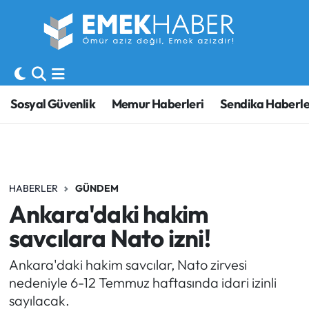
Sosyal Güvenlik
Hava Durumu
Sendika
Trafik Durumu
Sosyal Güvenlik
Memur Haberleri
Sendika Haberle
SORU-CEVAP
Süper Lig Puan Durumu ve Fikstür
Gündem
Tüm Manşetler
HABERLER
GÜNDEM
Memur
Son Dakika Haberleri
Ankara'daki hakim
Emekli
Haber Arşivi
savcılara Nato izni!
İşveren
Ankara'daki hakim savcılar, Nato zirvesi
nedeniyle 6-12 Temmuz haftasında idari izinli
İş Fırsatları
sayılacak.