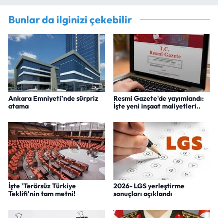
Bunlar da ilginizi çekebilir
Ankara Emniyeti’nde sürpriz
Resmi Gazete'de yayımlandı:
atama
İşte yeni inşaat maliyetleri..
İşte 'Terörsüz Türkiye
2026- LGS yerleştirme
Teklifi'nin tam metni!
sonuçları açıklandı