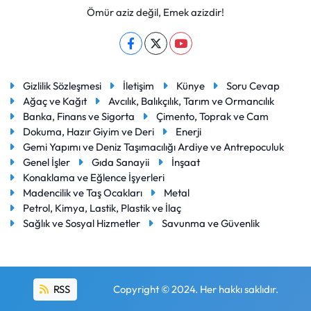
Ömür aziz değil, Emek azizdir!
Gizlilik Sözleşmesi
İletişim
Künye
Soru Cevap
Ağaç ve Kağıt
Avcılık, Balıkçılık, Tarım ve Ormancılık
Banka, Finans ve Sigorta
Çimento, Toprak ve Cam
Dokuma, Hazır Giyim ve Deri
Enerji
Gemi Yapımı ve Deniz Taşımacılığı Ardiye ve Antrepoculuk
Genel İşler
Gıda Sanayii
İnşaat
Konaklama ve Eğlence İşyerleri
Madencilik ve Taş Ocakları
Metal
Petrol, Kimya, Lastik, Plastik ve İlaç
Sağlık ve Sosyal Hizmetler
Savunma ve Güvenlik
RSS
Copyright © 2024. Her hakkı saklıdır.