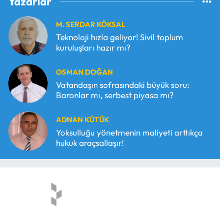
Yazarlar
M. SERDAR KÖKSAL
Teknoloji hızla geliyor! Sivil toplum
kuruluşları hazır mı?
OSMAN DOĞAN
Vatandaşın sofrasındaki büyük soru:
Baronlar mı, serbest piyasa mı?
ADNAN KÜTÜK
Yoksulluğu yönetmenin maliyeti arttıkça
hukuk araçsallaşır!