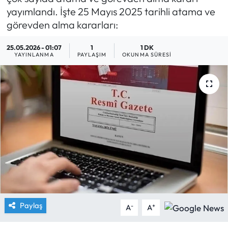
yayımlandı. İşte 25 Mayıs 2025 tarihli atama ve
Yargı Kararları
görevden alma kararları:
Araştırma-Rapor
25.05.2026 - 01:07
1
1 DK
YAYINLANMA
PAYLAŞIM
OKUNMA SÜRESI
Paylaş
-
+
A
A