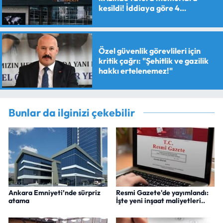
kesildi! İddiaya göre 4
personele maaş kesme cezası
verildi
Özel güvenlik görevlileri için
kritik çağrı: "Şehitlik ve gazilik
hakkı ertelenemez!"
Bunlar da ilginizi çekebilir
Ankara Emniyeti’nde sürpriz
Resmi Gazete'de yayımlandı:
atama
İşte yeni inşaat maliyetleri..