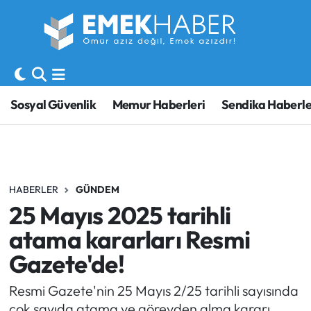
Sosyal Güvenlik
Hava Durumu
Sendika
Trafik Durumu
Sosyal Güvenlik
Memur Haberleri
Sendika Haberle
SORU-CEVAP
Süper Lig Puan Durumu ve Fikstür
Gündem
Tüm Manşetler
HABERLER
GÜNDEM
Memur
Son Dakika Haberleri
25 Mayıs 2025 tarihli
Emekli
Haber Arşivi
atama kararları Resmi
Gazete'de!
İşveren
Resmi Gazete'nin 25 Mayıs 2/25 tarihli sayısında
İş Fırsatları
çok sayıda atama ve görevden alma kararı