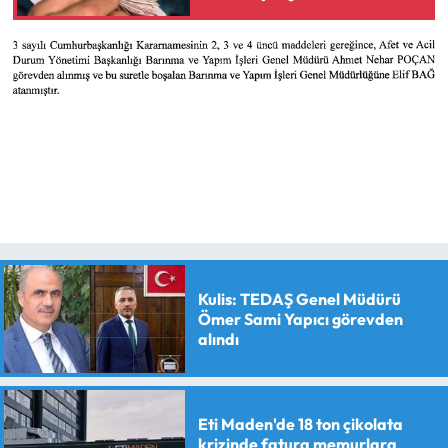
Kulis: TEDAŞ Genel Müdürü
Ömer Sami Yapıcı görevden
alındı
Eti Maden'de 18 ton çikolata
krizinde fatura memurlara