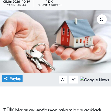
05.06.2026 - 10:39
1 DK
YAYINLANMA
OKUNMA SÜRESI
Yargı Kararları
Araştırma-Rapor
Paylaş
-
+
A
A
TÜİK Mayıs ayı enflasyon rakamlarını açıkladı.