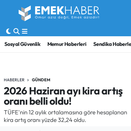
Sosyal Güvenlik
Hava Durumu
Sendika
Trafik Durumu
Sosyal Güvenlik
Memur Haberleri
Sendika Haberle
SORU-CEVAP
Süper Lig Puan Durumu ve Fikstür
Gündem
Tüm Manşetler
HABERLER
GÜNDEM
Memur
Son Dakika Haberleri
2026 Haziran ayı kira artış
Emekli
Haber Arşivi
oranı belli oldu!
İşveren
TÜFE'nin 12 aylık ortalamasına göre hesaplanan
kira artış oranı yüzde 32,24 oldu.
İş Fırsatları