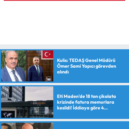
Kulis: TEDAŞ Genel Müdürü
Ömer Sami Yapıcı görevden
alındı
Eti Maden'de 18 ton çikolata
krizinde fatura memurlara
kesildi! İddiaya göre 4
personele maaş kesme cezası
verildi