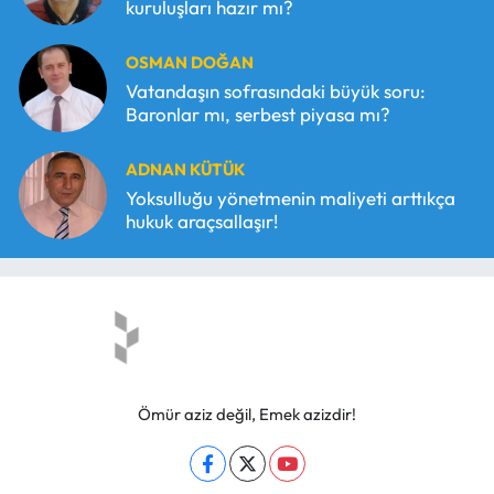
kuruluşları hazır mı?
OSMAN DOĞAN
Vatandaşın sofrasındaki büyük soru:
Baronlar mı, serbest piyasa mı?
ADNAN KÜTÜK
Yoksulluğu yönetmenin maliyeti arttıkça
hukuk araçsallaşır!
Ömür aziz değil, Emek azizdir!