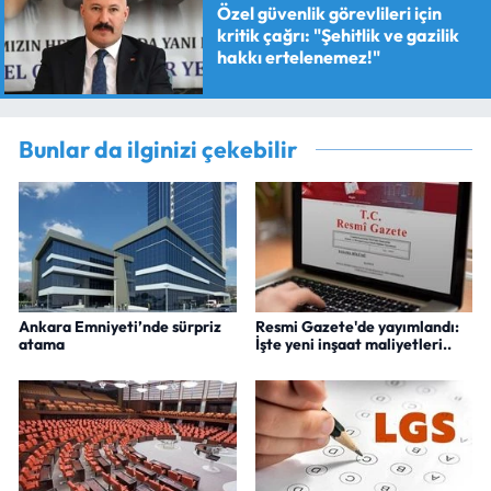
Özel güvenlik görevlileri için
kritik çağrı: "Şehitlik ve gazilik
hakkı ertelenemez!"
Bunlar da ilginizi çekebilir
Ankara Emniyeti’nde sürpriz
Resmi Gazete'de yayımlandı:
atama
İşte yeni inşaat maliyetleri..