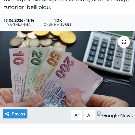
tutarları belli oldu.
Yargı Kararları
13.06.2026 - 11:14
1 DK
YAYINLANMA
OKUNMA SÜRESI
Araştırma-Rapor
Paylaş
-
+
A
A