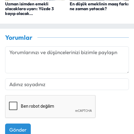
Uzman isimden emekli
En düşük emeklinin maaş farkı
olacaklara uyarı: Yüzde 3
ne zaman yatacak?
kayıp olacak...
Yorumlar
Gönder