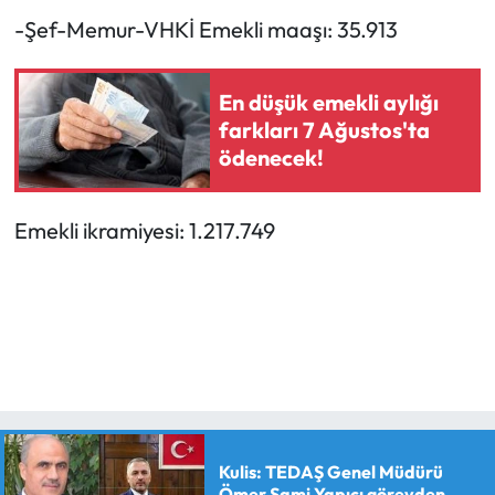
-Şef-Memur-VHKİ Emekli maaşı: 35.913
En düşük emekli aylığı
farkları 7 Ağustos'ta
ödenecek!
Emekli ikramiyesi: 1.217.749
Kulis: TEDAŞ Genel Müdürü
Ömer Sami Yapıcı görevden