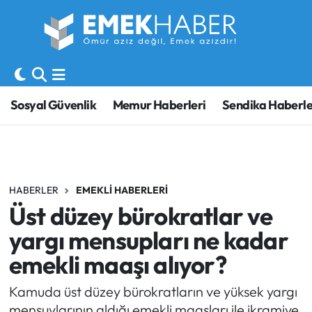
Sosyal Güvenlik
Hava Durumu
Sendika
Trafik Durumu
Sosyal Güvenlik
Memur Haberleri
Sendika Haberle
SORU-CEVAP
Süper Lig Puan Durumu ve Fikstür
Gündem
Tüm Manşetler
HABERLER
EMEKLI HABERLERI
Memur
Son Dakika Haberleri
Üst düzey bürokratlar ve
Emekli
Haber Arşivi
yargı mensupları ne kadar
emekli maaşı alıyor?
İşveren
Kamuda üst düzey bürokratların ve yüksek yargı
İş Fırsatları
mensuylarının aldığı emekli maaşları ile ikramiye