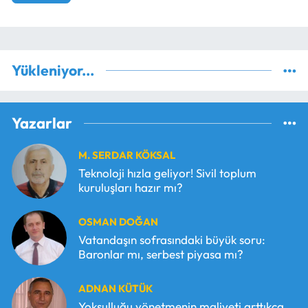
Yükleniyor...
Yazarlar
M. SERDAR KÖKSAL
Teknoloji hızla geliyor! Sivil toplum
kuruluşları hazır mı?
OSMAN DOĞAN
Vatandaşın sofrasındaki büyük soru:
Baronlar mı, serbest piyasa mı?
ADNAN KÜTÜK
Yoksulluğu yönetmenin maliyeti arttıkça