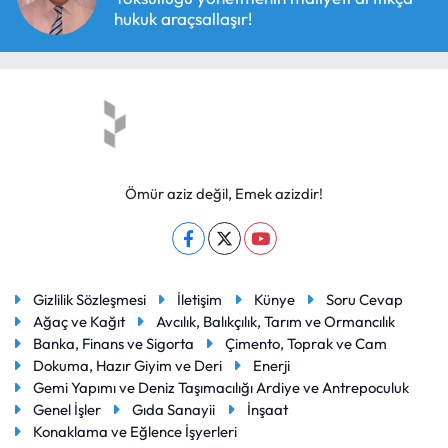
hukuk araçsallaşır!
Ömür aziz değil, Emek azizdir!
Gizlilik Sözleşmesi
İletişim
Künye
Soru Cevap
Ağaç ve Kağıt
Avcılık, Balıkçılık, Tarım ve Ormancılık
Banka, Finans ve Sigorta
Çimento, Toprak ve Cam
Dokuma, Hazır Giyim ve Deri
Enerji
Gemi Yapımı ve Deniz Taşımacılığı Ardiye ve Antrepoculuk
Genel İşler
Gıda Sanayii
İnşaat
Konaklama ve Eğlence İşyerleri