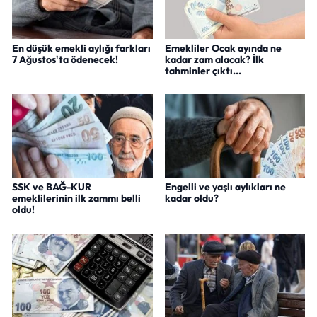
En düşük emekli aylığı farkları
Emekliler Ocak ayında ne
7 Ağustos'ta ödenecek!
kadar zam alacak? İlk
tahminler çıktı...
SSK ve BAĞ-KUR
Engelli ve yaşlı aylıkları ne
emeklilerinin ilk zammı belli
kadar oldu?
oldu!