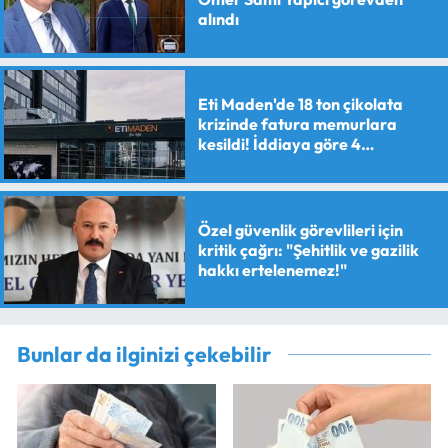
alındı
Eti Maden'de 18 ton çikolata
krizinde fatura memurlara
kesildi! İddiaya göre 4
personele maaş kesme cezası
verildi
Özel güvenlik görevlileri için
kritik çağrı: "Şehitlik ve gazilik
hakkı ertelenemez!"
Bunlar da ilginizi çekebilir