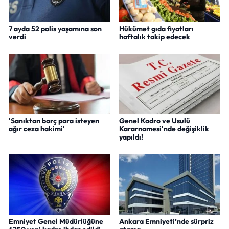
7 ayda 52 polis yaşamına son
Hükümet gıda fiyatları
verdi
haftalık takip edecek
'Sanıktan borç para isteyen
Genel Kadro ve Usulü
ağır ceza hakimi'
Kararnamesi'nde değişiklik
yapıldı!
Emniyet Genel Müdürlüğüne
Ankara Emniyeti’nde sürpriz