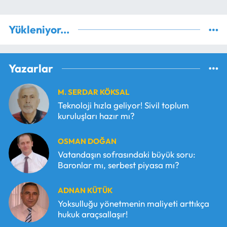
Yükleniyor...
Yazarlar
M. SERDAR KÖKSAL
Teknoloji hızla geliyor! Sivil toplum
kuruluşları hazır mı?
OSMAN DOĞAN
Vatandaşın sofrasındaki büyük soru:
Baronlar mı, serbest piyasa mı?
ADNAN KÜTÜK
Yoksulluğu yönetmenin maliyeti arttıkça
hukuk araçsallaşır!