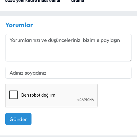
6250 yeni kadro ihdas edildi
atama
Yorumlar
Gönder