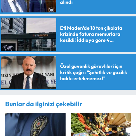
alındı
Eti Maden'de 18 ton çikolata
krizinde fatura memurlara
kesildi! İddiaya göre 4
personele maaş kesme cezası
verildi
Özel güvenlik görevlileri için
kritik çağrı: "Şehitlik ve gazilik
hakkı ertelenemez!"
Bunlar da ilginizi çekebilir