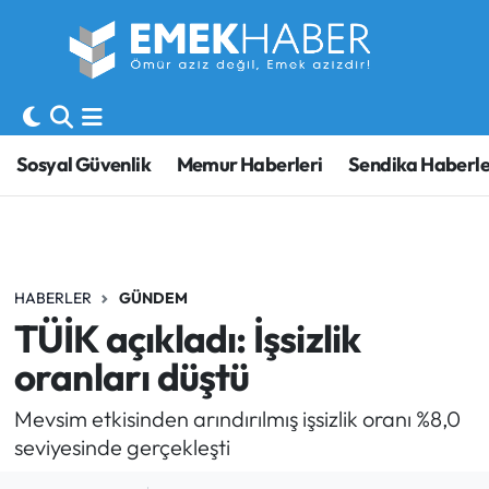
Sosyal Güvenlik
Hava Durumu
Sendika
Trafik Durumu
Sosyal Güvenlik
Memur Haberleri
Sendika Haberle
SORU-CEVAP
Süper Lig Puan Durumu ve Fikstür
Gündem
Tüm Manşetler
HABERLER
GÜNDEM
Memur
Son Dakika Haberleri
TÜİK açıkladı: İşsizlik
Emekli
Haber Arşivi
oranları düştü
İşveren
Mevsim etkisinden arındırılmış işsizlik oranı %8,0
seviyesinde gerçekleşti
İş Fırsatları