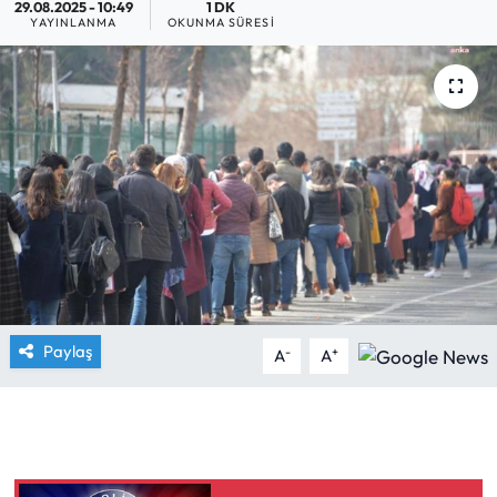
29.08.2025 - 10:49
1 DK
YAYINLANMA
OKUNMA SÜRESI
Yargı Kararları
Araştırma-Rapor
Paylaş
-
+
A
A