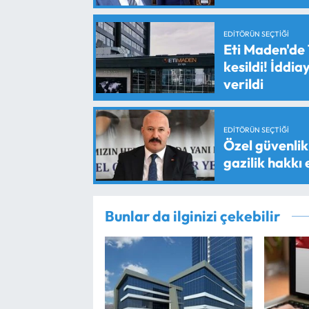
EDITÖRÜN SEÇTIĞI
Eti Maden'de 
kesildi! İddi
verildi
EDITÖRÜN SEÇTIĞI
Özel güvenlik 
gazilik hakkı
Bunlar da ilginizi çekebilir