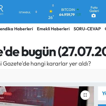
Foto
DOLAR
Galeri
47,7436
0.18
°
26
EURO
55,2510
0.32
endika Haberleri
Emekli Haberleri
SORU-CEVAP
STERLİN
64,4811
0.38
GRAM ALTIN
6660.55
0.03
'de bugün (27.07.2
BİST100
13.779
-14
BITCOIN
 Gazete'de hangi kararlar yer aldı?
64.959,79
1.11
Y