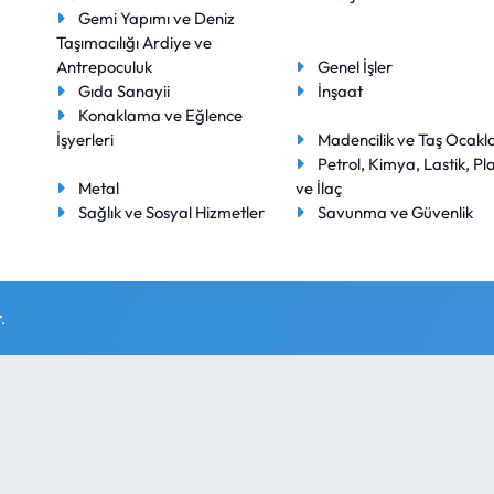
Gemi Yapımı ve Deniz
Taşımacılığı Ardiye ve
Antrepoculuk
Genel İşler
Gıda Sanayii
İnşaat
Konaklama ve Eğlence
İşyerleri
Madencilik ve Taş Ocakla
Petrol, Kimya, Lastik, Pla
Metal
ve İlaç
Sağlık ve Sosyal Hizmetler
Savunma ve Güvenlik
.