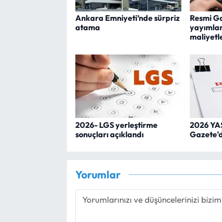
Ankara Emniyeti’nde sürpriz
Resmi G
atama
yayımland
maliyetle
2026- LGS yerleştirme
2026 YAŞ
sonuçları açıklandı
Gazete'
Yorumlar