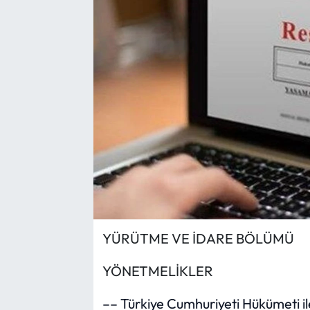
Yargı Kararları
Araştırma-Rapor
YÜRÜTME VE İDARE BÖLÜMÜ
YÖNETMELİKLER
–– Türkiye Cumhuriyeti Hükümeti i