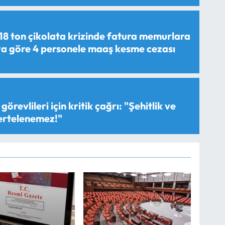
18 ton çikolata krizinde fatura memurlara
aya göre 4 personele maaş kesme cezası
görevlileri için kritik çağrı: "Şehitlik ve
 ertelenemez!"