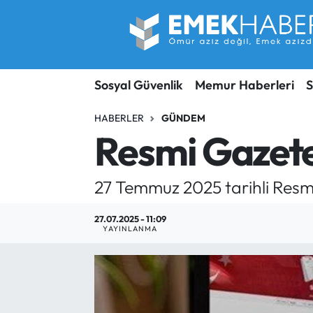
Sosyal Güvenlik
Hava Durumu
Sosyal Güvenlik
Memur Haberleri
S
Sendika
Trafik Durumu
HABERLER
GÜNDEM
SORU-CEVAP
Süper Lig Puan Durumu ve Fikstür
Resmi Gazete
Gündem
Tüm Manşetler
27 Temmuz 2025 tarihli Resmi
Memur
Son Dakika Haberleri
27.07.2025 - 11:09
YAYINLANMA
Emekli
Haber Arşivi
İşveren
İş Fırsatları