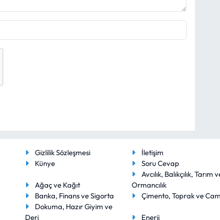
Gizlilik Sözleşmesi
İletişim
Künye
Soru Cevap
Avcılık, Balıkçılık, Tarım v
Ağaç ve Kağıt
Ormancılık
Banka, Finans ve Sigorta
Çimento, Toprak ve Ca
Dokuma, Hazır Giyim ve
Deri
Enerji