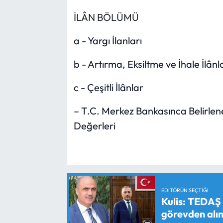
İLÂN BÖLÜMÜ
a - Yargı İlanları
b - Artırma, Eksiltme ve İhale İlânl
c - Çeşitli İlânlar
– T.C. Merkez Bankasınca Belirlen
Değerleri
EDITÖRÜN SEÇTIĞI
Kulis: TEDAŞ
görevden alın