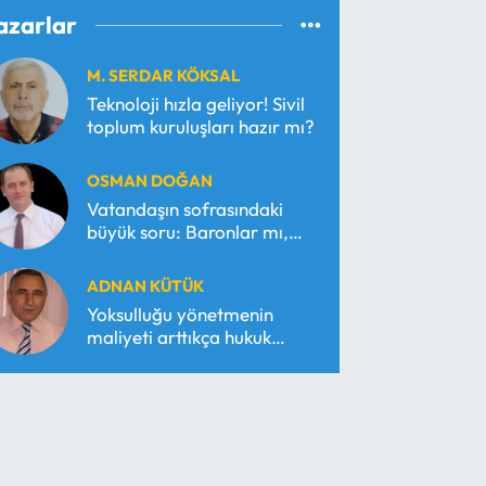
azarlar
M. SERDAR KÖKSAL
Teknoloji hızla geliyor! Sivil
toplum kuruluşları hazır mı?
OSMAN DOĞAN
Vatandaşın sofrasındaki
büyük soru: Baronlar mı,
serbest piyasa mı?
ADNAN KÜTÜK
Yoksulluğu yönetmenin
maliyeti arttıkça hukuk
araçsallaşır!