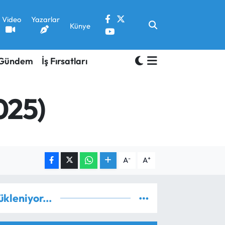
Video
Yazarlar
Künye
Gündem
İş Fırsatları
025)
-
+
A
A
ükleniyor...