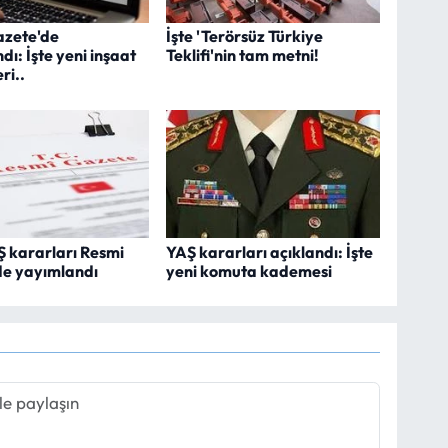
azete'de
İşte 'Terörsüz Türkiye
ı: İşte yeni inşaat
Teklifi'nin tam metni!
ri..
 kararları Resmi
YAŞ kararları açıklandı: İşte
de yayımlandı
yeni komuta kademesi