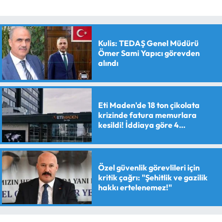
Kulis: TEDAŞ Genel Müdürü
Ömer Sami Yapıcı görevden
alındı
Eti Maden'de 18 ton çikolata
krizinde fatura memurlara
kesildi! İddiaya göre 4
personele maaş kesme cezası
verildi
Özel güvenlik görevlileri için
kritik çağrı: "Şehitlik ve gazilik
hakkı ertelenemez!"