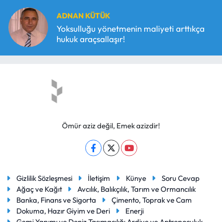
ADNAN KÜTÜK
Yoksulluğu yönetmenin maliyeti arttıkça
hukuk araçsallaşır!
Ömür aziz değil, Emek azizdir!
Gizlilik Sözleşmesi
İletişim
Künye
Soru Cevap
Ağaç ve Kağıt
Avcılık, Balıkçılık, Tarım ve Ormancılık
Banka, Finans ve Sigorta
Çimento, Toprak ve Cam
Dokuma, Hazır Giyim ve Deri
Enerji
Gemi Yapımı ve Deniz Taşımacılığı Ardiye ve Antrepoculuk