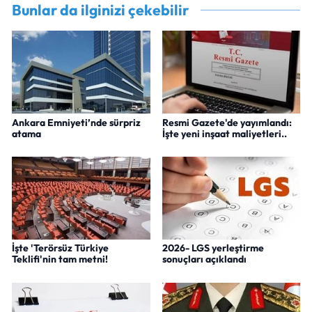
Bunlar da ilginizi çekebilir
Ankara Emniyeti’nde sürpriz
Resmi Gazete'de yayımlandı:
atama
İşte yeni inşaat maliyetleri..
İşte 'Terörsüz Türkiye
2026- LGS yerleştirme
Teklifi'nin tam metni!
sonuçları açıklandı