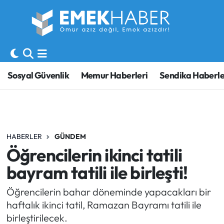
Sosyal Güvenlik
Hava Durumu
Sendika
Trafik Durumu
Sosyal Güvenlik
Memur Haberleri
Sendika Haberle
SORU-CEVAP
Süper Lig Puan Durumu ve Fikstür
Gündem
Tüm Manşetler
HABERLER
GÜNDEM
Memur
Son Dakika Haberleri
Öğrencilerin ikinci tatili
Emekli
Haber Arşivi
bayram tatili ile birleşti!
İşveren
Öğrencilerin bahar döneminde yapacakları bir
haftalık ikinci tatil, Ramazan Bayramı tatili ile
İş Fırsatları
birleştirilecek.