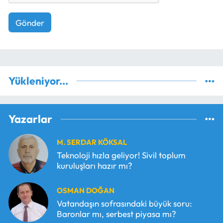
Gönder
Yükleniyor...
Yazarlar
M. SERDAR KÖKSAL
Teknoloji hızla geliyor! Sivil toplum
kuruluşları hazır mı?
OSMAN DOĞAN
Vatandaşın sofrasındaki büyük soru:
Baronlar mı, serbest piyasa mı?