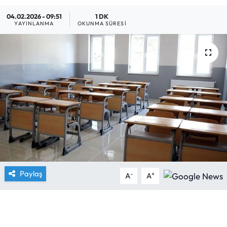
04.02.2026 - 09:51
1 DK
Yargı Kararları
YAYINLANMA
OKUNMA SÜRESI
Araştırma-Rapor
Paylaş
-
+
A
A