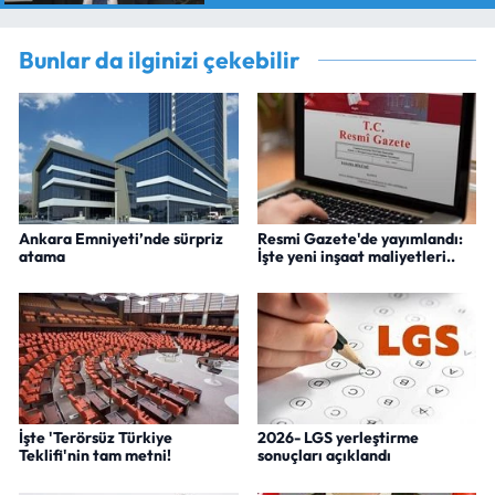
Bunlar da ilginizi çekebilir
Ankara Emniyeti’nde sürpriz
Resmi Gazete'de yayımlandı:
atama
İşte yeni inşaat maliyetleri..
İşte 'Terörsüz Türkiye
2026- LGS yerleştirme
Teklifi'nin tam metni!
sonuçları açıklandı