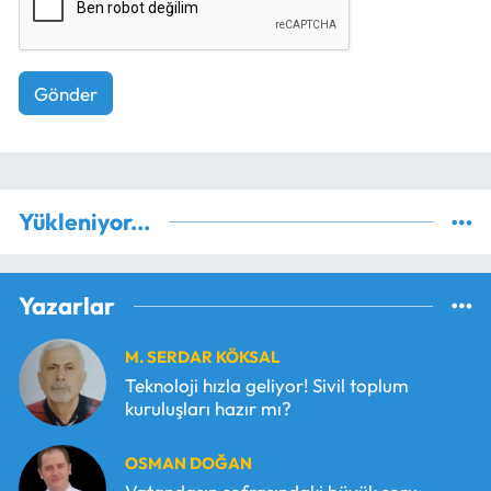
Gönder
Yükleniyor...
Yazarlar
M. SERDAR KÖKSAL
Teknoloji hızla geliyor! Sivil toplum
kuruluşları hazır mı?
OSMAN DOĞAN