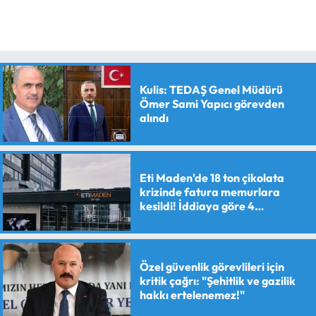
Kulis: TEDAŞ Genel Müdürü
Ömer Sami Yapıcı görevden
alındı
Eti Maden'de 18 ton çikolata
krizinde fatura memurlara
kesildi! İddiaya göre 4
personele maaş kesme cezası
verildi
Özel güvenlik görevlileri için
kritik çağrı: "Şehitlik ve gazilik
hakkı ertelenemez!"