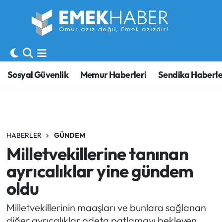
Sosyal Güvenlik
Hava Durumu
Sendika
Trafik Durumu
Sosyal Güvenlik
Memur Haberleri
Sendika Haberle
SORU-CEVAP
Süper Lig Puan Durumu ve Fikstür
Gündem
Tüm Manşetler
HABERLER
GÜNDEM
Memur
Son Dakika Haberleri
Milletvekillerine tanınan
Emekli
Haber Arşivi
ayrıcalıklar yine gündem
oldu
İşveren
Milletvekillerinin maaşları ve bunlara sağlanan
İş Fırsatları
diğer ayrıcalıklar adeta patlamayı bekleyen