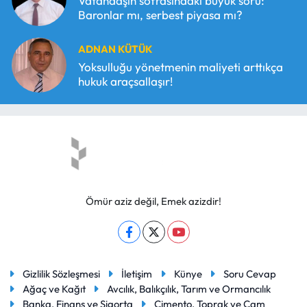
Vatandaşın sofrasındaki büyük soru:
Baronlar mı, serbest piyasa mı?
ADNAN KÜTÜK
Yoksulluğu yönetmenin maliyeti arttıkça
hukuk araçsallaşır!
Ömür aziz değil, Emek azizdir!
Gizlilik Sözleşmesi
İletişim
Künye
Soru Cevap
Ağaç ve Kağıt
Avcılık, Balıkçılık, Tarım ve Ormancılık
Banka, Finans ve Sigorta
Çimento, Toprak ve Cam