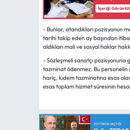
İçeriği Görüntü
- Bunlar, atandıkları pozisyonun ma
tarihi takip eden ay başından itib
aldıkları mali ve sosyal haklar h
- Sözleşmeli sanatçı pozisyonuna g
tazminat ödenmez. Bu personelin 
hariç, kıdem tazminatına esas olan
esas toplam hizmet süresinin hesab
EDITÖRÜN SEÇTIĞI