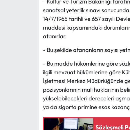
- Kültür ve Turizm Bakanlığı tarafı
sanatsal yeterlik sınavı sonucunda
14/7/1965 tarihli ve 657 sayılı Dev
maddesi kapsamındaki durumlarına
atanırlar.
- Bu şekilde atananların sayısı yet
- Bu madde hükümlerine göre sözle
ilgili mevzuat hükümlerine göre K
İşletmesi Merkez Müdürlüğünde geçi
pozisyonlarının mali haklarının b
yükselebilecekleri dereceleri aşm
ya da sigorta primine esas kazanç u
Sözleşmeli Pe