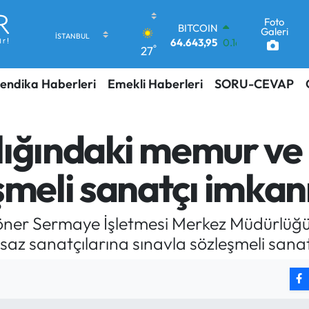
Foto
DOLAR
Galeri
47,6006
0.06
°
27
EURO
55,0250
0.02
endika Haberleri
Emekli Haberleri
SORU-CEVAP
STERLİN
64,2398
0.2
GRAM ALTIN
6513.94
0.32
ığındaki memur ve i
BİST100
13.768
48
şmeli sanatçı imkan
BITCOIN
64.643,95
0.16
Döner Sermaye İşletmesi Merkez Müdürlüğ
az sanatçılarına sınavla sözleşmeli sanatç