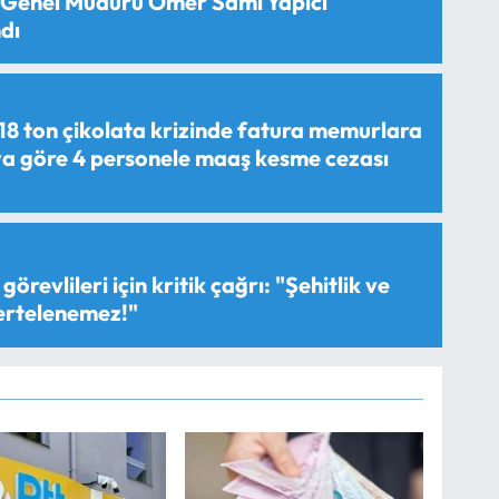
 Genel Müdürü Ömer Sami Yapıcı
dı
18 ton çikolata krizinde fatura memurlara
aya göre 4 personele maaş kesme cezası
görevlileri için kritik çağrı: "Şehitlik ve
 ertelenemez!"