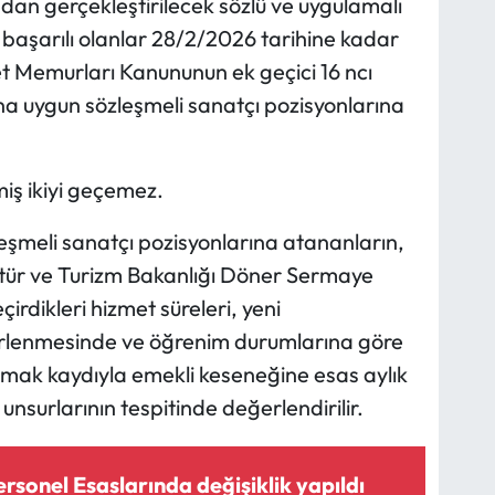
ndan gerçekleştirilecek sözlü ve uygulamalı
 başarılı olanlar 28/2/2026 tarihine kadar
let Memurları Kanununun ek geçici 16 ncı
 uygun sözleşmeli sanatçı pozisyonlarına
miş ikiyi geçemez.
şmeli sanatçı pozisyonlarına atananların,
ültür ve Turizm Bakanlığı Döner Sermaye
rdikleri hizmet süreleri, yeni
elirlenmesinde ve öğrenim durumlarına göre
amak kaydıyla emekli keseneğine esas aylık
nsurlarının tespitinde değerlendirilir.
rsonel Esaslarında değişiklik yapıldı