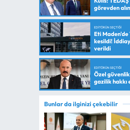
Kulis: TEDAŞ
görevden alın
EDITÖRÜN SEÇTIĞI
Eti Maden'de 
kesildi! İddi
verildi
EDITÖRÜN SEÇTIĞI
Özel güvenlik 
gazilik hakkı
Bunlar da ilginizi çekebilir