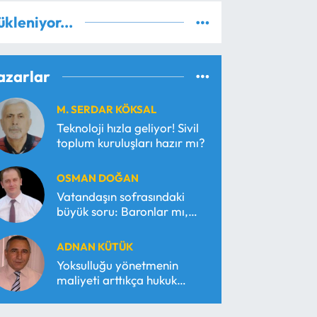
ükleniyor...
azarlar
M. SERDAR KÖKSAL
Teknoloji hızla geliyor! Sivil
toplum kuruluşları hazır mı?
OSMAN DOĞAN
Vatandaşın sofrasındaki
büyük soru: Baronlar mı,
serbest piyasa mı?
ADNAN KÜTÜK
Yoksulluğu yönetmenin
maliyeti arttıkça hukuk
araçsallaşır!