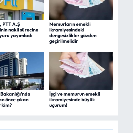
, PTT A.Ş
Memurların emekli
nin nakil sürecine
ikramiyesindeki
duyuru yayımladı
dengesizlikler gözden
geçirilmelidir
Bakanlığı'nda
İşçi ve memurun emekli
n önce çıkan
ikramiyesinde büyük
 kim?
uçurum!