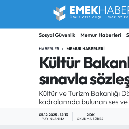
Sosyal Güvenlik
Hava Durumu
Sosyal Güvenlik
Memur Haberleri
S
Sendika
Trafik Durumu
HABERLER
MEMUR HABERLERI
SORU-CEVAP
Süper Lig Puan Durumu ve Fikstür
Kültür Bakanl
Gündem
Tüm Manşetler
sınavla sözle
Memur
Son Dakika Haberleri
Kültür ve Turizm Bakanlığı 
Emekli
Haber Arşivi
kadrolarında bulunan ses ve s
İşveren
05.12.2025 - 12:13
2 DK
YAYINLANMA
OKUNMA SÜRESI
İş Fırsatları