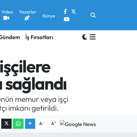
Video
Yazarlar
Künye
Gündem
İş Fırsatları
şçilere
ı sağlandı
ünün memur veya işçi
ı imkanı getirildi.
-
+
A
A