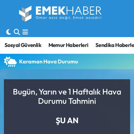
Sosyal Güvenlik
Hava Durumu
Sendika
Trafik Durumu
Sosyal Güvenlik
Memur Haberleri
Sendika Haberle
SORU-CEVAP
Süper Lig Puan Durumu ve Fikstür
Karaman Hava Durumu
Gündem
Tüm Manşetler
Memur
Son Dakika Haberleri
Bugün, Yarın ve 1 Haftalık Hava
Durumu Tahmini
Emekli
Haber Arşivi
İşveren
ŞU AN
İş Fırsatları