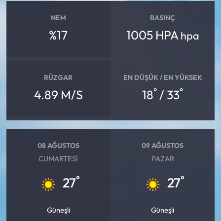
NEM
BASINÇ
%17
1005 HPA
hpa
RÜZGAR
EN DÜŞÜK / EN YÜKSEK
°
°
4.89 M/S
18
/ 33
08 AĞUSTOS
09 AĞUSTOS
CUMARTESI
PAZAR
°
°
27
27
Güneşli
Güneşli