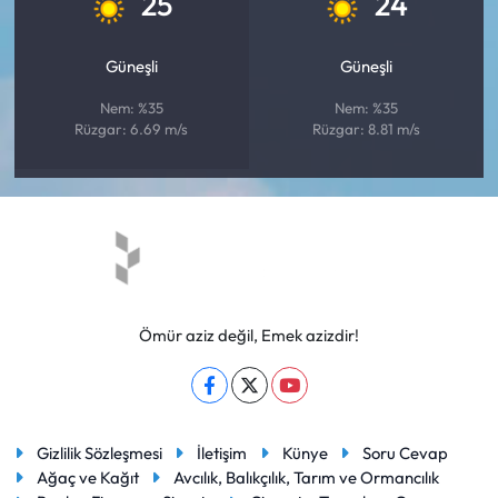
25
24
Güneşli
Güneşli
Nem: %35
Nem: %35
Rüzgar: 6.69 m/s
Rüzgar: 8.81 m/s
Ömür aziz değil, Emek azizdir!
Gizlilik Sözleşmesi
İletişim
Künye
Soru Cevap
Ağaç ve Kağıt
Avcılık, Balıkçılık, Tarım ve Ormancılık