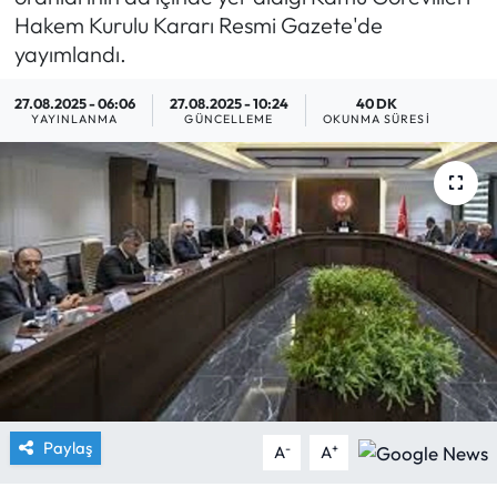
Hakem Kurulu Kararı Resmi Gazete'de
Yargı Kararları
yayımlandı.
Araştırma-Rapor
27.08.2025 - 06:06
27.08.2025 - 10:24
40 DK
YAYINLANMA
GÜNCELLEME
OKUNMA SÜRESI
Paylaş
-
+
A
A