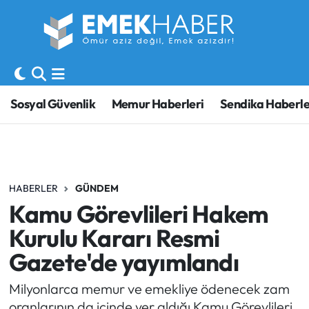
Sosyal Güvenlik
Hava Durumu
Sendika
Trafik Durumu
Sosyal Güvenlik
Memur Haberleri
Sendika Haberle
SORU-CEVAP
Süper Lig Puan Durumu ve Fikstür
Gündem
Tüm Manşetler
HABERLER
GÜNDEM
Memur
Son Dakika Haberleri
Kamu Görevlileri Hakem
Emekli
Haber Arşivi
Kurulu Kararı Resmi
Gazete'de yayımlandı
İşveren
Milyonlarca memur ve emekliye ödenecek zam
İş Fırsatları
oranlarının da içinde yer aldığı Kamu Görevlileri