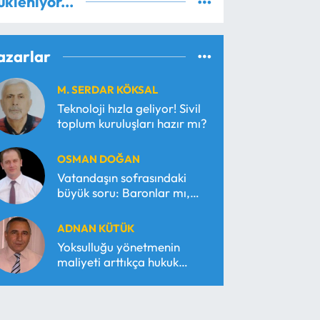
ükleniyor...
azarlar
M. SERDAR KÖKSAL
Teknoloji hızla geliyor! Sivil
toplum kuruluşları hazır mı?
OSMAN DOĞAN
Vatandaşın sofrasındaki
büyük soru: Baronlar mı,
serbest piyasa mı?
ADNAN KÜTÜK
Yoksulluğu yönetmenin
maliyeti arttıkça hukuk
araçsallaşır!