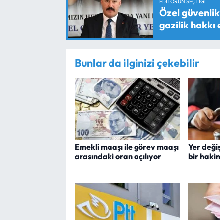
EDITÖRÜN SEÇTIĞI
Özel güvenlik 
gazilik hakkı
Bunlar da ilginizi çekebilir
Emekli maaşı ile görev maaşı
Yer deği
arasındaki oran açılıyor
bir haki