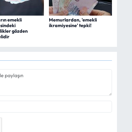
rın emekli
Memurlardan, 'emekli
sindeki
ikramiyesine' tepki!
likler gözden
lidir