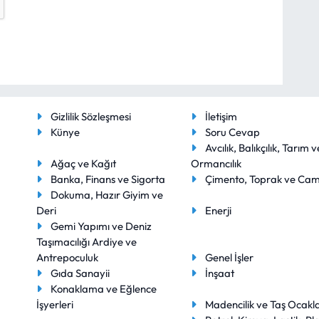
Gizlilik Sözleşmesi
İletişim
Künye
Soru Cevap
Avcılık, Balıkçılık, Tarım v
Ağaç ve Kağıt
Ormancılık
Banka, Finans ve Sigorta
Çimento, Toprak ve Ca
Dokuma, Hazır Giyim ve
Deri
Enerji
Gemi Yapımı ve Deniz
Taşımacılığı Ardiye ve
Antrepoculuk
Genel İşler
Gıda Sanayii
İnşaat
Konaklama ve Eğlence
İşyerleri
Madencilik ve Taş Ocakla