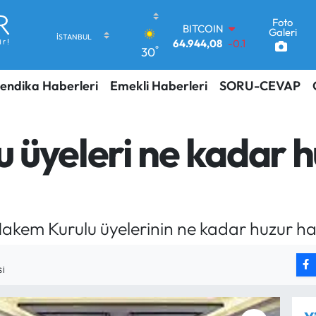
Foto
DOLAR
Galeri
47,7436
0.18
°
30
EURO
55,2510
0.32
endika Haberleri
Emekli Haberleri
SORU-CEVAP
STERLİN
64,4811
0.38
GRAM ALTIN
6660.55
0.03
 üyeleri ne kadar h
BİST100
13.779
-14
BITCOIN
64.944,08
-0.18
akem Kurulu üyelerinin ne kadar huzur hakk
SI