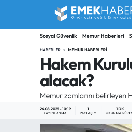
Sosyal Güvenlik
Hava Durumu
Sosyal Güvenlik
Memur Haberleri
S
Sendika
Trafik Durumu
HABERLER
MEMUR HABERLERI
SORU-CEVAP
Süper Lig Puan Durumu ve Fikstür
Hakem Kurulu
Gündem
Tüm Manşetler
alacak?
Memur
Son Dakika Haberleri
Memur zamlarını belirleyen H
Emekli
Haber Arşivi
26.08.2025 - 10:19
1
1 DK
İşveren
YAYINLANMA
PAYLAŞIM
OKUNMA SÜRE
İş Fırsatları