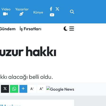
Video
Yazarlar
Künye
Gündem
İş Fırsatları
uzur hakkı
ı alacağı belli oldu.
-
+
A
A