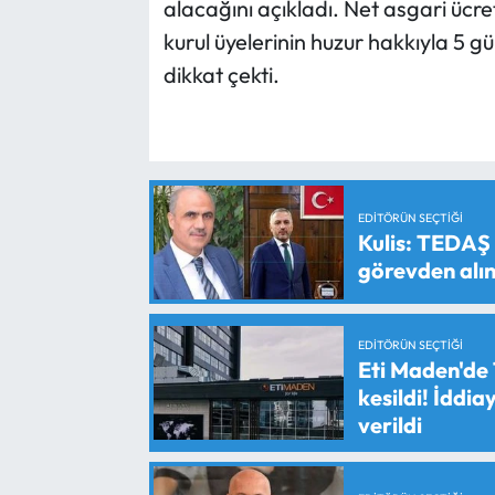
alacağını açıkladı. Net asgari ücre
kurul üyelerinin huzur hakkıyla 5 g
dikkat çekti.
EDITÖRÜN SEÇTIĞI
Kulis: TEDAŞ
görevden alın
EDITÖRÜN SEÇTIĞI
Eti Maden'de 
kesildi! İddi
verildi