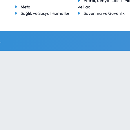
Petrol, Kimya, Lastik, Pla
Metal
ve İlaç
Sağlık ve Sosyal Hizmetler
Savunma ve Güvenlik
.