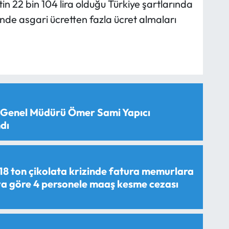
tin 22 bin 104 lira olduğu Türkiye şartlarında
ünde asgari ücretten fazla ücret almaları
 Genel Müdürü Ömer Sami Yapıcı
dı
18 ton çikolata krizinde fatura memurlara
aya göre 4 personele maaş kesme cezası