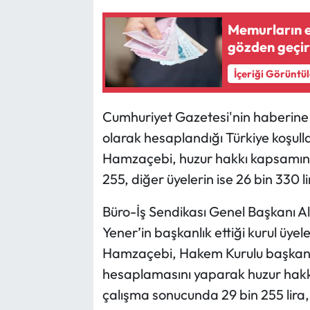
Memurların e
gözden geçir
İçeriği Görüntü
Cumhuriyet Gazetesi'nin haberine g
olarak hesaplandığı Türkiye koşull
Hamzaçebi, huzur hakkı kapsamınd
255, diğer üyelerin ise 26 bin 330 li
Büro-İş Sendikası Genel Başkanı 
Yener’in başkanlık ettiği kurul üyel
Hamzaçebi, Hakem Kurulu başkan ve
hesaplamasını yaparak huzur hakk
çalışma sonucunda 29 bin 255 lira, d