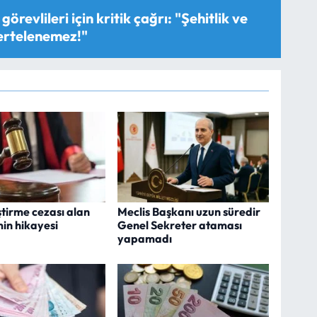
görevlileri için kritik çağrı: "Şehitlik ve
 ertelenemez!"
ştirme cezası alan
Meclis Başkanı uzun süredir
min hikayesi
Genel Sekreter ataması
yapamadı