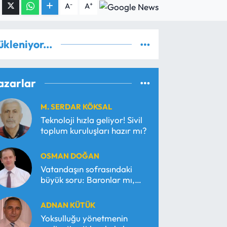
-
+
A
A
ükleniyor...
azarlar
M. SERDAR KÖKSAL
Teknoloji hızla geliyor! Sivil
toplum kuruluşları hazır mı?
OSMAN DOĞAN
Vatandaşın sofrasındaki
büyük soru: Baronlar mı,
serbest piyasa mı?
ADNAN KÜTÜK
Yoksulluğu yönetmenin