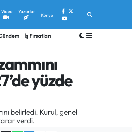
Video
Yazarlar
Künye
Gündem
İş Fırsatları
 zammını
27’de yüzde
 belirledi. Kurul, genel
karar verdi.