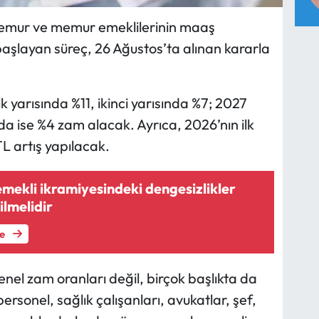
memur ve memur emeklilerinin maaş
a başlayan süreç, 26 Ağustos’ta alınan kararla
k yarısında %11, ikinci yarısında %7; 2027
sında ise %4 zam alacak. Ayrıca, 2026’nın ilk
 artış yapılacak.
mekli ikramiyesindeki dengesizlikler
ilmelidir
le
el zam oranları değil, birçok başlıkta da
 personel, sağlık çalışanları, avukatlar, şef,