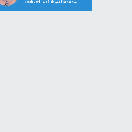
maliyeti arttıkça hukuk
araçsallaşır!