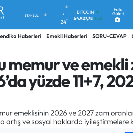
Foto
DOLAR
Galeri
47,5894
0.08
°
24
EURO
55,0398
-0.02
endika Haberleri
Emekli Haberleri
SORU-CEVAP
STERLİN
64,1581
0.16
GRAM ALTIN
6527.85
0.54
u memur ve emekli
BİST100
13.703
11
6’da yüzde 11+7, 20
BITCOIN
64.927,78
1.32
 emeklisinin 2026 ve 2027 zam oranlarını
 artış ve sosyal haklarda iyileştirmelere 