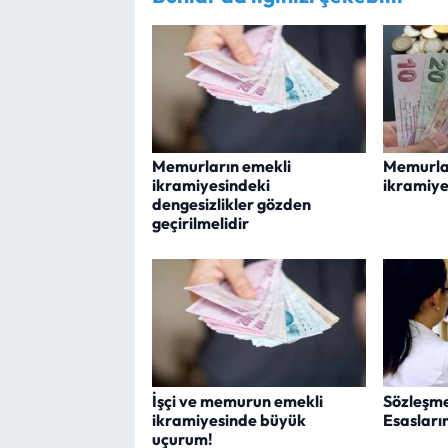
Memurların emekli
Memurla
ikramiyesindeki
ikramiye
dengesizlikler gözden
geçirilmelidir
İşçi ve memurun emekli
Sözleşme
ikramiyesinde büyük
Esasların
uçurum!