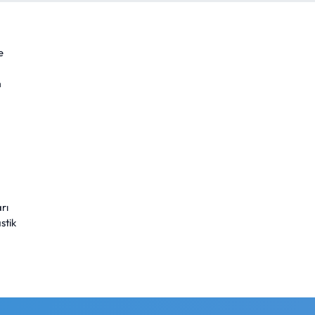
e
m
rı
stik