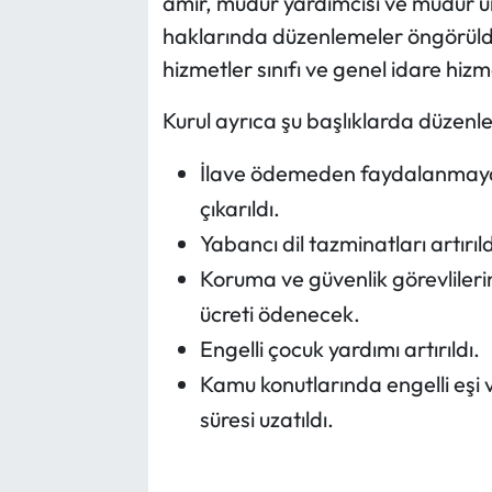
amir, müdür yardımcısı ve müdür u
haklarında düzenlemeler öngörüld
hizmetler sınıfı ve genel idare hizme
Kurul ayrıca şu başlıklarda düzenl
İlave ödemeden faydalanmayan
çıkarıldı.
Yabancı dil tazminatları artırıld
Koruma ve güvenlik görevlileri
ücreti ödenecek.
Engelli çocuk yardımı artırıldı.
Kamu konutlarında engelli eşi
süresi uzatıldı.