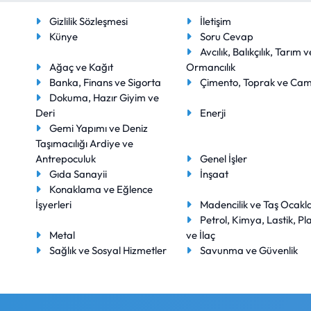
Gizlilik Sözleşmesi
İletişim
Künye
Soru Cevap
Avcılık, Balıkçılık, Tarım v
Ağaç ve Kağıt
Ormancılık
Banka, Finans ve Sigorta
Çimento, Toprak ve Ca
Dokuma, Hazır Giyim ve
Deri
Enerji
Gemi Yapımı ve Deniz
Taşımacılığı Ardiye ve
Antrepoculuk
Genel İşler
Gıda Sanayii
İnşaat
Konaklama ve Eğlence
İşyerleri
Madencilik ve Taş Ocakla
Petrol, Kimya, Lastik, Pla
Metal
ve İlaç
Sağlık ve Sosyal Hizmetler
Savunma ve Güvenlik