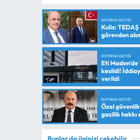
EDITÖRÜN SEÇTIĞI
Kulis: TEDAŞ
görevden alın
EDITÖRÜN SEÇTIĞI
Eti Maden'de 
kesildi! İddi
verildi
EDITÖRÜN SEÇTIĞI
Özel güvenlik 
gazilik hakkı
Bunlar da ilginizi çekebilir