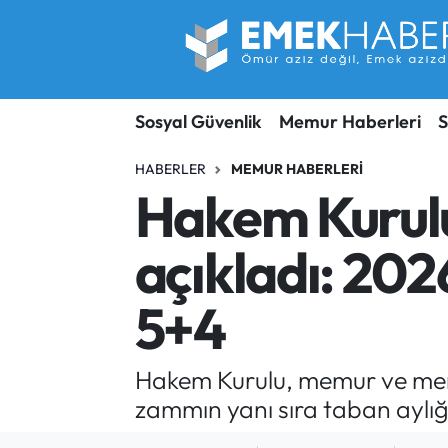
Sosyal Güvenlik
Hava Durumu
Sosyal Güvenlik
Memur Haberleri
S
Sendika
Trafik Durumu
HABERLER
MEMUR HABERLERI
SORU-CEVAP
Süper Lig Puan Durumu ve Fikstür
Hakem Kurul
Gündem
Tüm Manşetler
açıkladı: 202
Memur
Son Dakika Haberleri
5+4
Emekli
Haber Arşivi
Hakem Kurulu, memur ve memur
İşveren
zammın yanı sıra taban aylığa
İş Fırsatları