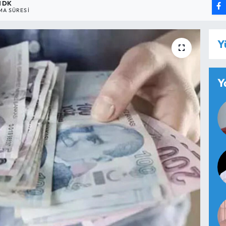
1 DK
A SÜRESI
Y
Y