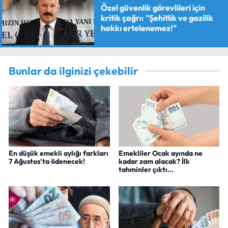
Özel güvenlik görevlileri için
kritik çağrı: "Şehitlik ve gazilik
hakkı ertelenemez!"
Bunlar da ilginizi çekebilir
En düşük emekli aylığı farkları
Emekliler Ocak ayında ne
7 Ağustos'ta ödenecek!
kadar zam alacak? İlk
tahminler çıktı...