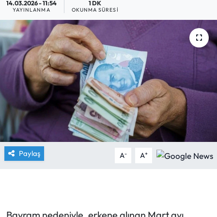
14.03.2026 - 11:54
1 DK
YAYINLANMA
OKUNMA SÜRESI
Yargı Kararları
Araştırma-Rapor
Paylaş
-
+
A
A
Bayram nedeniyle, erkene alınan Mart ayı