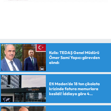
Kulis: TEDAŞ Genel Müdürü
Ömer Sami Yapıcı görevden
alındı
Eti Maden'de 18 ton çikolata
krizinde fatura memurlara
kesildi! İddiaya göre 4
personele maaş kesme cezası
verildi