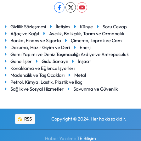
Gizlilik Sözleşmesi
İletişim
Künye
Soru Cevap
Ağaç ve Kağıt
Avcılık, Balıkçılık, Tarım ve Ormancılık
Banka, Finans ve Sigorta
Çimento, Toprak ve Cam
Dokuma, Hazır Giyim ve Deri
Enerji
Gemi Yapımı ve Deniz Taşımacılığı Ardiye ve Antrepoculuk
Genel İşler
Gıda Sanayii
İnşaat
Konaklama ve Eğlence İşyerleri
Madencilik ve Taş Ocakları
Metal
Petrol, Kimya, Lastik, Plastik ve İlaç
Sağlık ve Sosyal Hizmetler
Savunma ve Güvenlik
RSS
Copyright © 2024. Her hakkı saklıdır.
Haber Yazılımı:
TE Bilişim