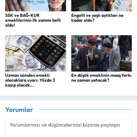
SSK ve BAĞ-KUR
Engelli ve yaşlı aylıkları ne
emeklilerinin ilk zammı belli
kadar oldu?
oldu!
Uzman isimden emekli
En düşük emeklinin maaş farkı
olacaklara uyarı: Yüzde 3
ne zaman yatacak?
kayıp olacak...
Yorumlar