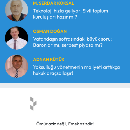
M. SERDAR KÖKSAL
Teknoloji hızla geliyor! Sivil toplum
kuruluşları hazır mı?
OSMAN DOĞAN
Vatandaşın sofrasındaki büyük soru:
Baronlar mı, serbest piyasa mı?
ADNAN KÜTÜK
Yoksulluğu yönetmenin maliyeti arttıkça
hukuk araçsallaşır!
Ömür aziz değil, Emek azizdir!