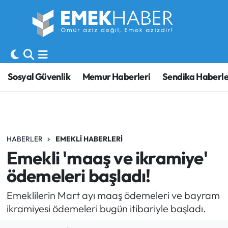
Sosyal Güvenlik
Hava Durumu
Sendika
Trafik Durumu
Sosyal Güvenlik
Memur Haberleri
Sendika Haberle
SORU-CEVAP
Süper Lig Puan Durumu ve Fikstür
Gündem
Tüm Manşetler
HABERLER
EMEKLI HABERLERI
Memur
Son Dakika Haberleri
Emekli 'maaş ve ikramiye'
Emekli
Haber Arşivi
ödemeleri başladı!
İşveren
Emeklilerin Mart ayı maaş ödemeleri ve bayram
ikramiyesi ödemeleri bugün itibariyle başladı.
İş Fırsatları