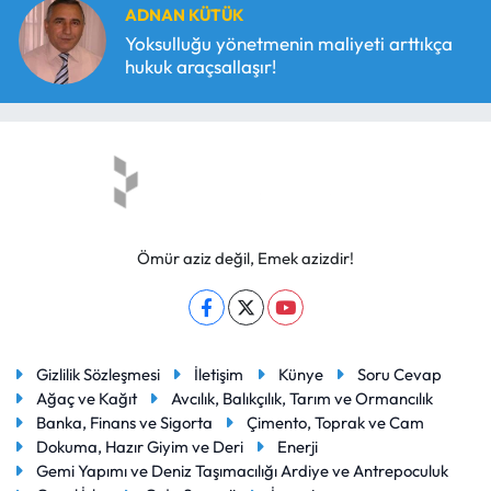
ADNAN KÜTÜK
Yoksulluğu yönetmenin maliyeti arttıkça
hukuk araçsallaşır!
Ömür aziz değil, Emek azizdir!
Gizlilik Sözleşmesi
İletişim
Künye
Soru Cevap
Ağaç ve Kağıt
Avcılık, Balıkçılık, Tarım ve Ormancılık
Banka, Finans ve Sigorta
Çimento, Toprak ve Cam
Dokuma, Hazır Giyim ve Deri
Enerji
Gemi Yapımı ve Deniz Taşımacılığı Ardiye ve Antrepoculuk