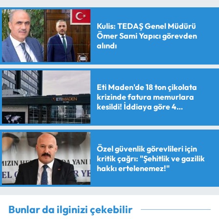
Kulis: TEDAŞ Genel Müdürü
Ömer Sami Yapıcı görevden
alındı
Eti Maden'de 18 ton çikolata
krizinde fatura memurlara
kesildi! İddiaya göre 4
personele maaş kesme cezası
verildi
Özel güvenlik görevlileri için
kritik çağrı: "Şehitlik ve gazilik
hakkı ertelenemez!"
Bunlar da ilginizi çekebilir