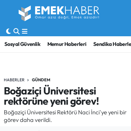
Sosyal Güvenlik
Hava Durumu
Sendika
Trafik Durumu
Sosyal Güvenlik
Memur Haberleri
Sendika Haberle
SORU-CEVAP
Süper Lig Puan Durumu ve Fikstür
Gündem
Tüm Manşetler
HABERLER
GÜNDEM
Memur
Son Dakika Haberleri
Boğaziçi Üniversitesi
Emekli
Haber Arşivi
rektörüne yeni görev!
İşveren
Boğaziçi Üniversitesi Rektörü Naci İnci'ye yeni bir
görev daha verildi.
İş Fırsatları