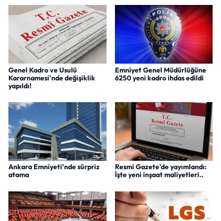
Genel Kadro ve Usulü
Emniyet Genel Müdürlüğüne
Kararnamesi'nde değişiklik
6250 yeni kadro ihdas edildi
yapıldı!
Ankara Emniyeti’nde sürpriz
Resmi Gazete'de yayımlandı:
atama
İşte yeni inşaat maliyetleri..