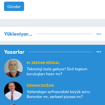
Gönder
Yükleniyor...
Yazarlar
M. SERDAR KÖKSAL
Teknoloji hızla geliyor! Sivil toplum
kuruluşları hazır mı?
OSMAN DOĞAN
Vatandaşın sofrasındaki büyük soru:
Baronlar mı, serbest piyasa mı?