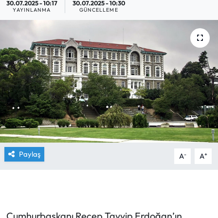
30.07.2025 - 10:17
30.07.2025 - 10:30
YAYINLANMA
GÜNCELLEME
Yargı Kararları
Araştırma-Rapor
Paylaş
-
+
A
A
Cumhurbaşkanı Recep Tayyip Erdoğan’ın