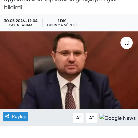
bildirdi.
Yargı Kararları
30.05.2026 - 12:04
1 DK
YAYINLANMA
OKUNMA SÜRESI
Araştırma-Rapor
Paylaş
-
+
A
A