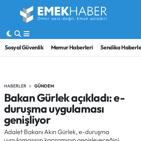
Sosyal Güvenlik
Hava Durumu
Sendika
Trafik Durumu
Sosyal Güvenlik
Memur Haberleri
Sendika Haberle
SORU-CEVAP
Süper Lig Puan Durumu ve Fikstür
Gündem
Tüm Manşetler
HABERLER
GÜNDEM
Memur
Son Dakika Haberleri
Bakan Gürlek açıkladı: e-
Emekli
Haber Arşivi
duruşma uygulaması
genişliyor
İşveren
Adalet Bakanı Akın Gürlek, e-duruşma
İş Fırsatları
uygulamasının kapsamının genişleyeceğini