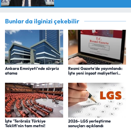
Bunlar da ilginizi çekebilir
Ankara Emniyeti’nde sürpriz
Resmi Gazete'de yayımlandı:
atama
İşte yeni inşaat maliyetleri..
İşte 'Terörsüz Türkiye
2026- LGS yerleştirme
Teklifi'nin tam metni!
sonuçları açıklandı