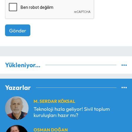
Gönder
Yükleniyor...
Yazarlar
M. SERDAR KÖKSAL
Teknoloji hızla geliyor! Sivil toplum
kuruluşları hazır mı?
OSMAN DOĞAN