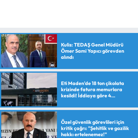
Kulis: TEDAŞ Genel Müdürü
Ömer Sami Yapıcı görevden
alındı
Eti Maden'de 18 ton çikolata
krizinde fatura memurlara
kesildi! İddiaya göre 4
personele maaş kesme cezası
verildi
Özel güvenlik görevlileri için
kritik çağrı: "Şehitlik ve gazilik
hakkı ertelenemez!"