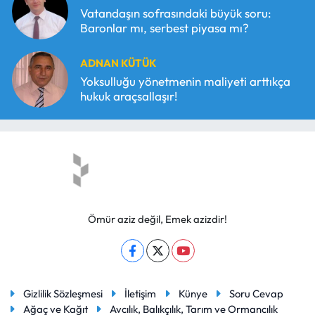
Vatandaşın sofrasındaki büyük soru:
Baronlar mı, serbest piyasa mı?
ADNAN KÜTÜK
Yoksulluğu yönetmenin maliyeti arttıkça
hukuk araçsallaşır!
Ömür aziz değil, Emek azizdir!
Gizlilik Sözleşmesi
İletişim
Künye
Soru Cevap
Ağaç ve Kağıt
Avcılık, Balıkçılık, Tarım ve Ormancılık