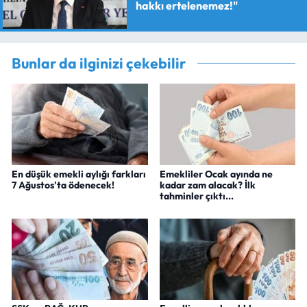
hakkı ertelenemez!"
Bunlar da ilginizi çekebilir
En düşük emekli aylığı farkları
Emekliler Ocak ayında ne
7 Ağustos'ta ödenecek!
kadar zam alacak? İlk
tahminler çıktı...