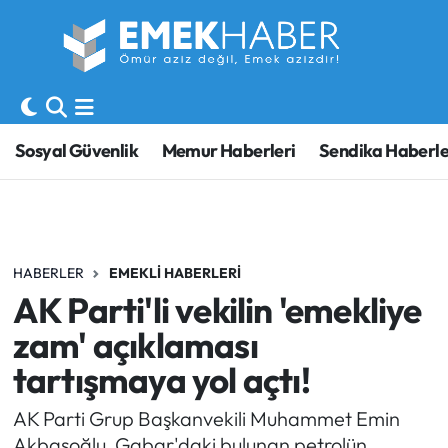
Sosyal Güvenlik
Hava Durumu
Sendika
Trafik Durumu
Sosyal Güvenlik
Memur Haberleri
Sendika Haberle
SORU-CEVAP
Süper Lig Puan Durumu ve Fikstür
Gündem
Tüm Manşetler
HABERLER
EMEKLI HABERLERI
Memur
Son Dakika Haberleri
AK Parti'li vekilin 'emekliye
Emekli
Haber Arşivi
zam' açıklaması
tartışmaya yol açtı!
İşveren
AK Parti Grup Başkanvekili Muhammet Emin
İş Fırsatları
Akbaşoğlu, Gabar'daki bulunan petrolün