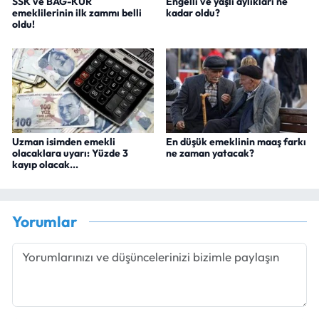
SSK ve BAĞ-KUR
Engelli ve yaşlı aylıkları ne
emeklilerinin ilk zammı belli
kadar oldu?
oldu!
Uzman isimden emekli
En düşük emeklinin maaş farkı
olacaklara uyarı: Yüzde 3
ne zaman yatacak?
kayıp olacak...
Yorumlar