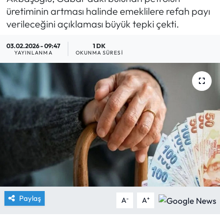
üretiminin artması halinde emeklilere refah payı
Yargı Kararları
verileceğini açıklaması büyük tepki çekti.
Araştırma-Rapor
03.02.2026 - 09:47
1 DK
YAYINLANMA
OKUNMA SÜRESI
Paylaş
-
+
A
A