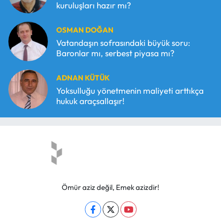
kuruluşları hazır mı?
OSMAN DOĞAN
Vatandaşın sofrasındaki büyük soru:
Baronlar mı, serbest piyasa mı?
ADNAN KÜTÜK
Yoksulluğu yönetmenin maliyeti arttıkça
hukuk araçsallaşır!
Ömür aziz değil, Emek azizdir!