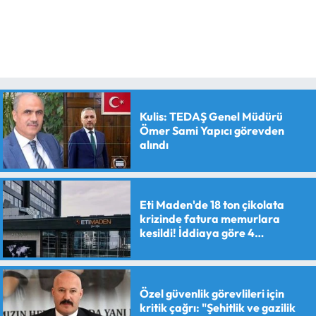
Kulis: TEDAŞ Genel Müdürü
Ömer Sami Yapıcı görevden
alındı
Eti Maden'de 18 ton çikolata
krizinde fatura memurlara
kesildi! İddiaya göre 4
personele maaş kesme cezası
verildi
Özel güvenlik görevlileri için
kritik çağrı: "Şehitlik ve gazilik